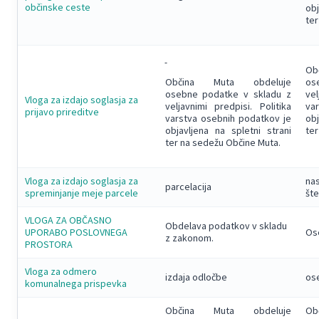
občinske ceste
obj
ter
Obč
Občina Muta obdeluje
ose
osebne podatke v skladu z
vel
Vloga za izdajo soglasja za
veljavnimi predpisi. Politika
var
prijavo prireditve
varstva osebnih podatkov je
obj
objavljena na spletni strani
ter
ter na sedežu Občine Muta.
Vloga za izdajo soglasja za
nas
parcelacija
spreminjanje meje parcele
šte
VLOGA ZA OBČASNO
Obdelava podatkov v skladu
UPORABO POSLOVNEGA
Ose
z zakonom.
PROSTORA
Vloga za odmero
izdaja odločbe
ose
komunalnega prispevka
Občina Muta obdeluje
Ob