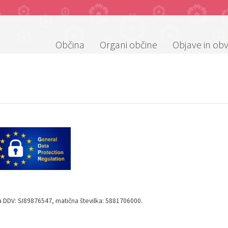
Občina
Organi občine
Objave in obv
za DDV: SI89876547, matična številka: 5881706000.