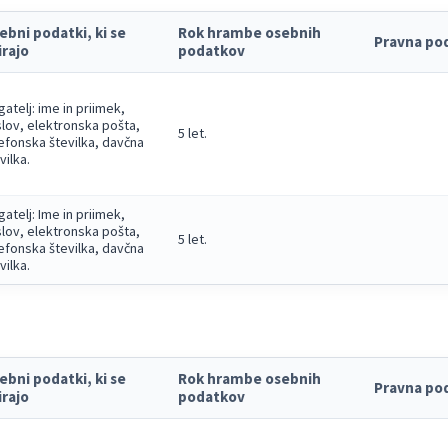
ebni podatki, ki se
Rok hrambe osebnih
Pravna po
irajo
podatkov
gatelj: ime in priimek,
lov, elektronska pošta,
5 let.
efonska številka, davčna
vilka.
gatelj: Ime in priimek,
lov, elektronska pošta,
5 let.
efonska številka, davčna
vilka.
ebni podatki, ki se
Rok hrambe osebnih
Pravna po
irajo
podatkov