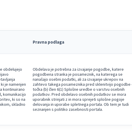
Pravna podlaga
se obdelujejo
Obdelava je potrebna za izvajanje pogodbe, katere
ijavo
pogodbena stranka je posameznik, na katerega se
tavljanja
nanašajo osebni podatki, ali za izvajanje ukrepov na
 ki je namenjen
zahtevo takega posameznika pred sklenitvijo pogodbe 
a kontinuirano
točka (b) člen 6(1) Splošne uredbe o varstvu osebnih
l, komunikacijo
podatkov. Pred obdelavo osebnih podatkov se mora
ritev, ki so na
uporabnik strinjati z in mora sprejeti splošne pogoje
bnikom, skladno
delovanja in uporabe spletnega portala. Ob tem je tudi
.
seznanjen s politiko zasebnosti portala.