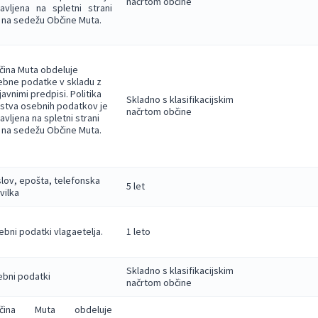
načrtom občine
avljena na spletni strani
 na sedežu Občine Muta.
ina Muta obdeluje
bne podatke v skladu z
javnimi predpisi. Politika
Skladno s klasifikacijskim
stva osebnih podatkov je
načrtom občine
avljena na spletni strani
 na sedežu Občine Muta.
lov, epošta, telefonska
5 let
vilka
bni podatki vlagaetelja.
1 leto
Skladno s klasifikacijskim
bni podatki
načrtom občine
čina Muta obdeluje