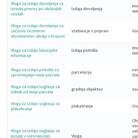
Vloga za izdajo dovoljenja za
Ime
izredni prevoz po občinskih
Izdaja dovoljenja
tel
cestah
Vloga za izdajo dovoljenja za
začasno čezmerno
Vsebina je v pripravi.
Vse
obremenitev okolja s hrupom
Ime
Vloga za izdajo lokacijske
Izdaja potrdila
tel
informacije
Vloga za izdajo potrdila za
nas
parcelacija
spreminjanje meje parcele
šte
Vloga za izdajo soglasja za
gradnja objektov
ose
odmik od meje parcele
Vloga za izdajo soglasja za
plakatiranje
Osn
plakatiranje
Ob
os
Vloga za izdajo soglasja za
vel
poseg v varovani pas
Vloga
va