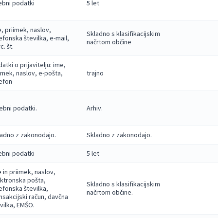
bni podatki
5 let
, priimek, naslov,
Skladno s klasifikacijskim
efonska številka, e-mail,
načrtom občine
c. št.
atki o prijavitelju: ime,
imek, naslov, e-pošta,
trajno
efon
bni podatki.
Arhiv.
adno z zakonodajo.
Skladno z zakonodajo.
bni podatki
5 let
 in priimek, naslov,
ktronska pošta,
Skladno s klasifikacijskim
efonska številka,
načrtom občine.
nsakcijski račun, davčna
vilka, EMŠO.