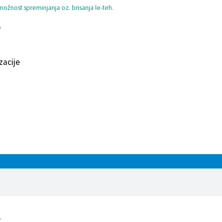
ožnost spreminjanja oz. brisanja le-teh.
)
zacije
v