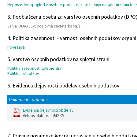
Neposreden vpogled v osebne podatke, ki se hranijo na spletni strani ter m
Katalog informacij javnega značaja
Lokalne volitve
3. Pooblaščena oseba za varstvo osebnih podatkov (DPO
Sanja TJUKAJEV, poslovna sekretarka VII/1
4. Politika zasebnosti - varnosti osebnih podatkov organi
Povezava
5. Varstvo osebnih podatkov na spletni strani
Politika zasebnosti spletne strani
Politika piškotkov
6. Evidenca dejavnosti obdelav osebnih podatkov
Dokumenti, priloge 2
Evidenca dejavnosti obdelav
Velikost datoteke: 642 KB
7. Pravice posameznikov pri upravljanju osebnih podatko