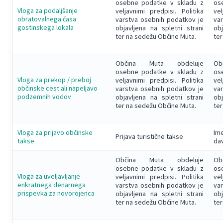
osebne podatke v skladu z
os
Vloga za podaljšanje
veljavnimi predpisi. Politika
vel
obratovalnega časa
varstva osebnih podatkov je
va
gostinskega lokala
objavljena na spletni strani
obj
ter na sedežu Občine Muta.
ter
Občina Muta obdeluje
Ob
osebne podatke v skladu z
os
Vloga za prekop / preboj
veljavnimi predpisi. Politika
vel
občinske cest ali napeljavo
varstva osebnih podatkov je
va
podzemnih vodov
objavljena na spletni strani
obj
ter na sedežu Občine Muta.
ter
Vloga za prijavo občinske
Ime
Prijava turistične takse
takse
dav
Občina Muta obdeluje
Ob
osebne podatke v skladu z
os
Vloga za uveljavljanje
veljavnimi predpisi. Politika
vel
enkratnega denarnega
varstva osebnih podatkov je
va
prispevka za novorojenca
objavljena na spletni strani
obj
ter na sedežu Občine Muta.
ter