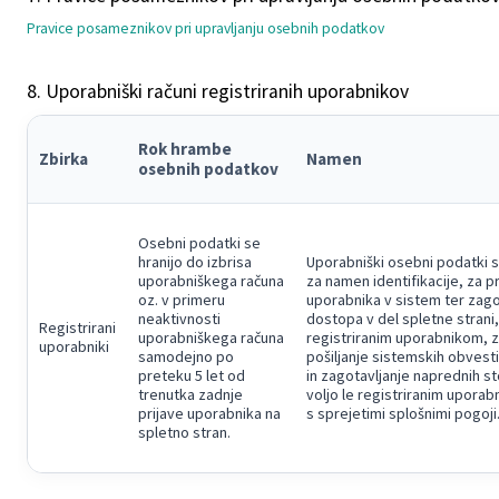
Pravice posameznikov pri upravljanju osebnih podatkov
8. Uporabniški računi registriranih uporabnikov
Rok hrambe
Zbirka
Namen
osebnih podatkov
Osebni podatki se
hranijo do izbrisa
Uporabniški osebni podatki 
uporabniškega računa
za namen identifikacije, za pr
oz. v primeru
uporabnika v sistem ter zago
neaktivnosti
dostopa v del spletne strani,
Registrirani
uporabniškega računa
registriranim uporabnikom, z
uporabniki
samodejno po
pošiljanje sistemskih obvesti
preteku 5 let od
in zagotavljanje naprednih sto
trenutka zadnje
voljo le registriranim upora
prijave uporabnika na
s sprejetimi splošnimi pogoji
spletno stran.