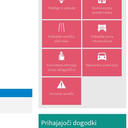
Predlogi in pobude
Stanovanjska
problematika
Poškodbe cestišča,
Poškodbe javne
pločnikov
infrastrukture
Nasmeteno območje
Nepravilno parkiranje
(divja odlagališča)
Naravne nesreče
Prihajajoči dogodki