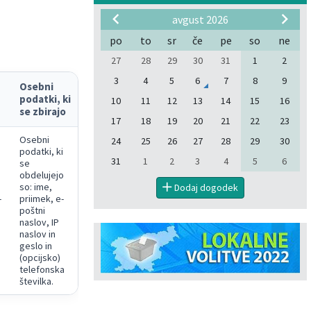
avgust 2026
po
to
sr
če
pe
so
ne
27
28
29
30
31
1
2
3
4
5
6
7
8
9
Osebni
podatki, ki
10
11
12
13
14
15
16
se zbirajo
17
18
19
20
21
22
23
Osebni
24
25
26
27
28
29
30
podatki, ki
31
1
2
3
4
5
6
se
obdelujejo
so: ime,
Dodaj dogodek
-
priimek, e-
poštni
naslov, IP
naslov in
geslo in
(opcijsko)
telefonska
številka.