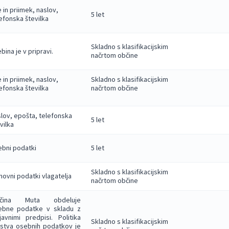
 in priimek, naslov,
5 let
efonska številka
Skladno s klasifikacijskim
bina je v pripravi.
načrtom občine
 in priimek, naslov,
Skladno s klasifikacijskim
efonska številka
načrtom občine
lov, epošta, telefonska
5 let
vilka
bni podatki
5 let
Skladno s klasifikacijskim
ovni podatki vlagatelja
načrtom občine
čina Muta obdeluje
ebne podatke v skladu z
javnimi predpisi. Politika
Skladno s klasifikacijskim
rstva osebnih podatkov je