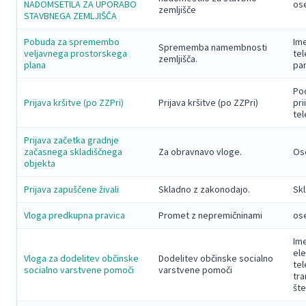
NADOMSETILA ZA UPORABO
ose
zemljišče
STAVBNEGA ZEMLJIŠČA
Pobuda za spremembo
Ime
Sprememba namembnosti
veljavnega prostorskega
tel
zemljišča.
plana
par
Pod
Prijava kršitve (po ZZPri)
Prijava kršitve (po ZZPri)
pri
tel
Prijava začetka gradnje
začasnega skladiščnega
Za obravnavo vloge.
Ose
objekta
Prijava zapuščene živali
Skladno z zakonodajo.
Skl
Vloga predkupna pravica
Promet z nepremičninami
ose
Ime
ele
Vloga za dodelitev občinske
Dodelitev občinske socialno
tel
socialno varstvene pomoči
varstvene pomoči
tra
šte