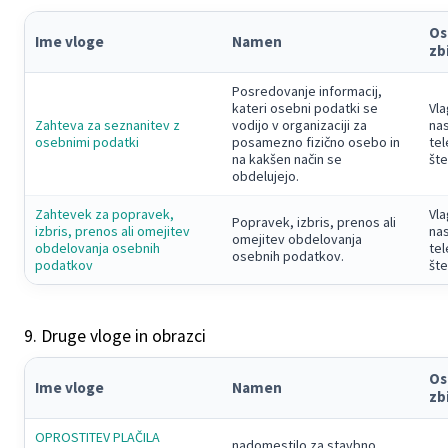
Os
Ime vloge
Namen
zb
Posredovanje informacij,
kateri osebni podatki se
Vla
Zahteva za seznanitev z
vodijo v organizaciji za
nas
osebnimi podatki
posamezno fizično osebo in
tel
na kakšen način se
šte
obdelujejo.
Zahtevek za popravek,
Vla
Popravek, izbris, prenos ali
izbris, prenos ali omejitev
nas
omejitev obdelovanja
obdelovanja osebnih
tel
osebnih podatkov.
podatkov
šte
9. Druge vloge in obrazci
Os
Ime vloge
Namen
zb
OPROSTITEV PLAČILA
nadomestilo za stavbno