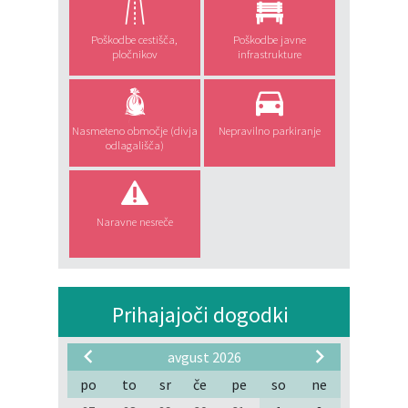
Poškodbe cestišča,
Poškodbe javne
pločnikov
infrastrukture
Nasmeteno območje (divja
Nepravilno parkiranje
odlagališča)
Naravne nesreče
Prihajajoči dogodki
avgust 2026
po
to
sr
če
pe
so
ne