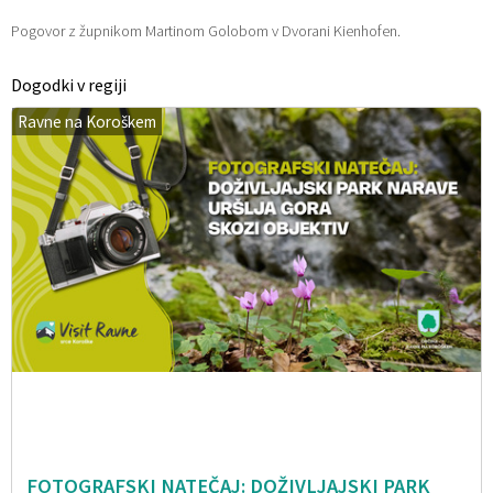
Pogovor z župnikom Martinom Golobom v Dvorani Kienhofen.
Dogodki v regiji
Ravne na Koroškem
FOTOGRAFSKI NATEČAJ: DOŽIVLJAJSKI PARK