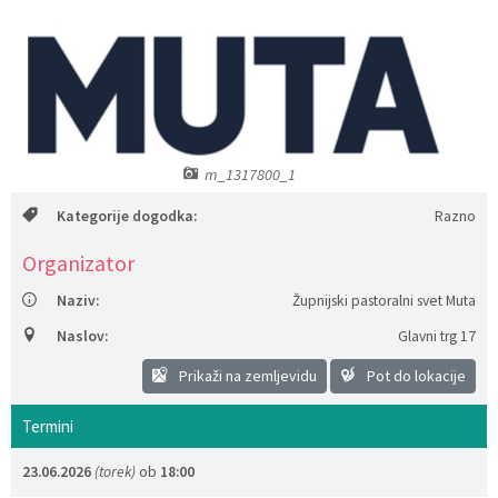
Katalog informacij javnega značaja
Lokalne volitve
m_1317800_1
Kategorije dogodka:
Razno
Organizator
Naziv:
Župnijski pastoralni svet Muta
Naslov:
Glavni trg 17
Prikaži na zemljevidu
Pot do lokacije
Termini
23.06.2026
(torek)
ob
18:00