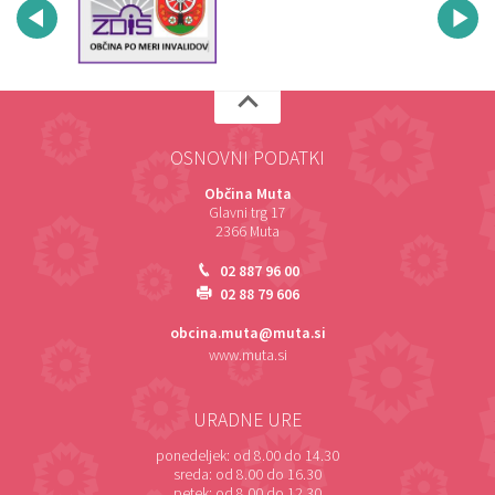
OSNOVNI PODATKI
Občina Muta
Glavni trg 17
2366 Muta
02 887 96 00
02 88 79 606
obcina.muta@muta.si
www.muta.si
URADNE URE
ponedeljek:
od 8.00 do 14.30
sreda:
od 8.00 do 16.30
petek:
od 8.00 do 12.30