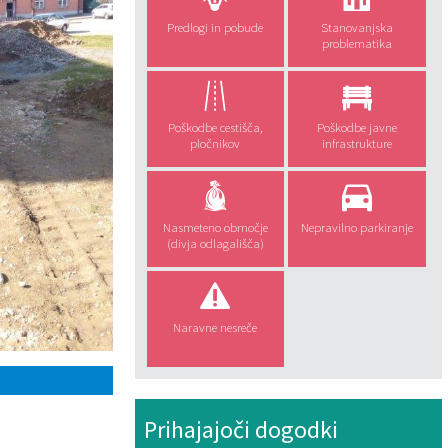
Predlogi in pobude
Stanovanjska
problematika
Poškodbe cestišča,
Poškodbe javne
pločnikov
infrastrukture
Nasmeteno območje
Nepravilno parkiranje
(divja odlagališča)
Naravne nesreče
Prihajajoči dogodki