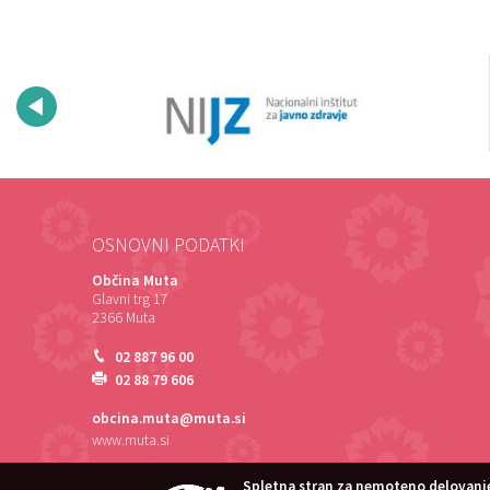
OSNOVNI PODATKI
Občina Muta
Glavni trg 17
2366 Muta
02 887 96 00
02 88 79 606
obcina.muta@muta.si
www.muta.si
Spletna stran za nemoteno delovanje