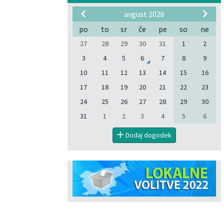
avgust 2026
po
to
sr
če
pe
so
ne
27
28
29
30
31
1
2
3
4
5
6
7
8
9
10
11
12
13
14
15
16
17
18
19
20
21
22
23
24
25
26
27
28
29
30
31
1
2
3
4
5
6
Dodaj dogodek