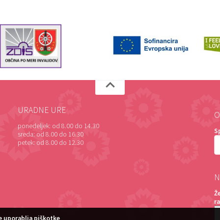
URADNE URE
O
ponedeljek:
od 8.00 do 14.30
S
sreda:
od 8.00 do 16.30
petek:
od 8.00 do 12.30
N
Ž
r
 uporablja piškotke