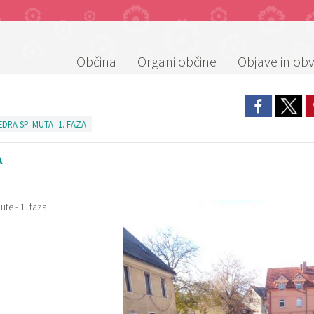
Občina
Organi občine
Objave in obv
DRA SP. MUTA- 1. FAZA
A
te - 1. faza.