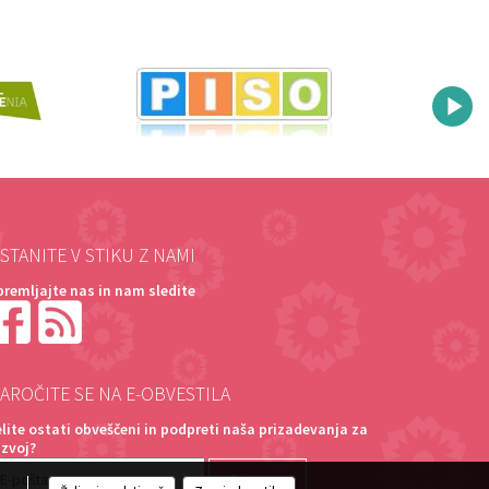
STANITE V STIKU Z NAMI
premljajte nas in nam sledite
AROČITE SE NA E-OBVESTILA
elite ostati obveščeni in podpreti naša prizadevanja za
azvoj?