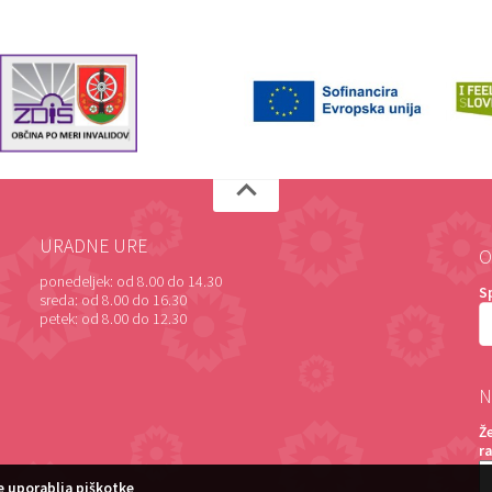
URADNE URE
O
ponedeljek:
od 8.00 do 14.30
S
sreda:
od 8.00 do 16.30
petek:
od 8.00 do 12.30
N
Ž
r
 uporablja piškotke