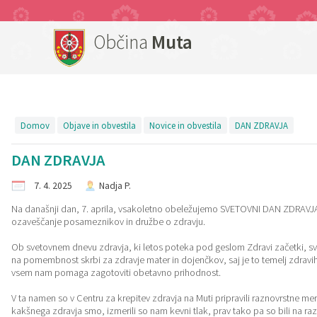
Občina
Muta
Za pričetek iskanja kliknite na puščico >
Objave in obvestila
Turistični ponudniki
OBČINSKI SVET
Organi občine
E-občina
Turizem
Lokalno
Občina
Predstavitev občine
Županja
Člani občinskega sveta
Novice in obvestila
Vloge in obrazci
Virtualna panorama
Prenočišča
Pomembni kontakti
Imenik zaposlenih
Podžupan
Seje občinskega sveta
Dogodki
Predlogi in prijave
Znamenitosti
Gostinstvo in turistične kmetije
Društva
Domov
Objave in obvestila
Novice in obvestila
DAN ZDRAVJA
DAN ZDRAVJA
Občinski simboli
OBČINSKI SVET
Zapore cest
E-rezervacije
Turistično društvo Muta
Piknik prostor
Javni zavodi
7. 4. 2025
Nadja P.
Vizitka občine
Komisije in odbori
Razpisi, namere, natečaji...
Turistični ponudniki
Splavarjenje
Gospodarski subjekti
Na današnji dan, 7. aprila, vsakoletno obeležujemo SVETOVNI DAN ZDRAVJA
ozaveščanje posameznikov in družbe o zdravju.
Občinski predpisi
Nadzorni odbor
Občinski časopis - Mučan
Mitnica
Ob svetovnem dnevu zdravja, ki letos poteka pod geslom Zdravi začetki, sv
na pomembnost skrbi za zdravje mater in dojenčkov, saj je to temelj zdravih 
Predpisi v pripravi
Vaški odbori
Občinski predpisi
Muzej
vsem nam pomaga zagotoviti obetavno prihodnost.
V ta namen so v Centru za krepitev zdravja na Muti pripravili raznovrstne mer
Varstvo osebnih podatkov
VARNOSTNI SOSVET
Proračun občine
Rotunda Sv. Janeza Krstnika
kakšnega zdravja smo, izmerili so nam kevni tlak, prav tako pa so bili na 