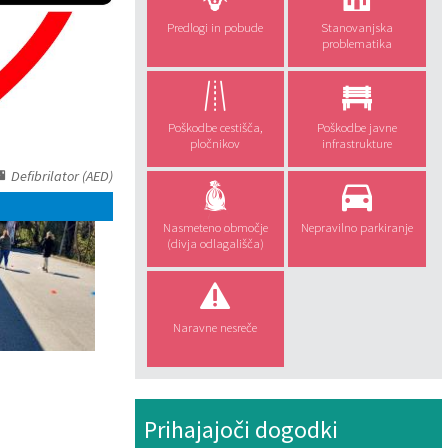
Predlogi in pobude
Stanovanjska
problematika
Poškodbe cestišča,
Poškodbe javne
pločnikov
infrastrukture
Defibrilator (AED)
Nasmeteno območje
Nepravilno parkiranje
(divja odlagališča)
Naravne nesreče
Prihajajoči dogodki