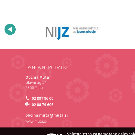
OSNOVNI PODATKI
Občina Muta
Glavni trg 17
2366 Muta
02 887 96 00
02 88 79 606
obcina.muta@muta.si
www.muta.si
Spletna stran za nemoteno delovanje