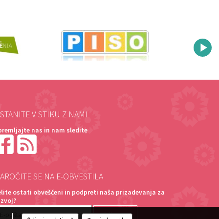
STANITE V STIKU Z NAMI
premljajte nas in nam sledite
AROČITE SE NA E-OBVESTILA
elite ostati obveščeni in podpreti naša prizadevanja za
azvoj?