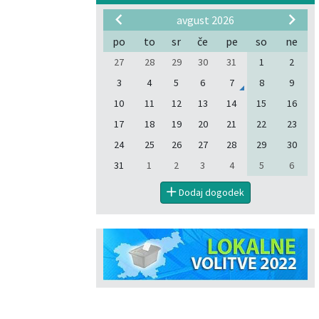
avgust 2026
po
to
sr
če
pe
so
ne
27
28
29
30
31
1
2
3
4
5
6
7
8
9
10
11
12
13
14
15
16
17
18
19
20
21
22
23
24
25
26
27
28
29
30
31
1
2
3
4
5
6
Dodaj dogodek