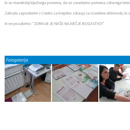
ki so marsikdaj ključnega pomena, da se zavedamo pomena zdravega tele
Katalog informacij javnega značaja
Lokalne volitve
Zahvala zaposlenim v Centru za krepitev zdravja za izvedene aktivnosti, ki si 
In ne pozabimo: "ZDRAVJE JE NAŠE NAJVEČJE BOGASTVO!"
Fotogalerija