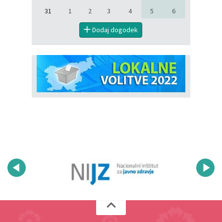
31
1
2
3
4
5
6
Dodaj dogodek