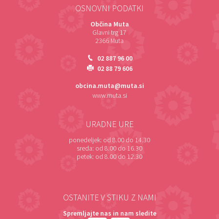
OSNOVNI PODATKI
Občina Muta
Glavni trg 17
2366 Muta
02 887 96 00
02 88 79 606
obcina.muta@muta.si
www.muta.si
URADNE URE
ponedeljek:
od 8.00 do 14.30
sreda:
od 8.00 do 16.30
petek:
od 8.00 do 12.30
OSTANITE V STIKU Z NAMI
Spremljajte nas in nam sledite