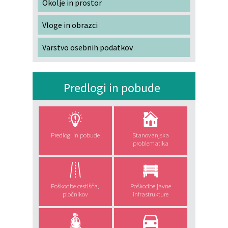
Okolje in prostor
Vloge in obrazci
Varstvo osebnih podatkov
Predlogi in pobude
Predlogi in pobude
Stanovanjska
problematika
Poškodbe cestišča,
Poškodbe javne
pločnikov
infrastrukture