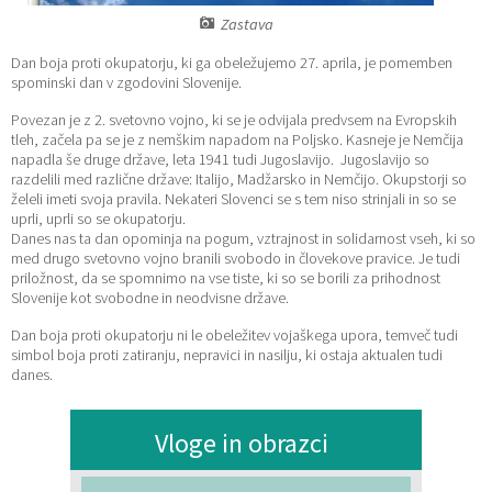
Zastava
Katalog informacij javnega značaja
Lokalne volitve
Dan boja proti okupatorju, ki ga obeležujemo 27. aprila, je pomemben
spominski dan v zgodovini Slovenije.
Povezan je z 2. svetovno vojno, ki se je odvijala predvsem na Evropskih
tleh, začela pa se je z nemškim napadom na Poljsko. Kasneje je Nemčija
napadla še druge države, leta 1941 tudi Jugoslavijo. Jugoslavijo so
razdelili med različne države: Italijo, Madžarsko in Nemčijo. Okupstorji so
želeli imeti svoja pravila. Nekateri Slovenci se s tem niso strinjali in so se
uprli, uprli so se okupatorju.
Danes nas ta dan opominja na pogum, vztrajnost in solidarnost vseh, ki so
med drugo svetovno vojno branili svobodo in človekove pravice. Je tudi
priložnost, da se spomnimo na vse tiste, ki so se borili za prihodnost
Slovenije kot svobodne in neodvisne države.
Dan boja proti okupatorju ni le obeležitev vojaškega upora, temveč tudi
simbol boja proti zatiranju, nepravici in nasilju, ki ostaja aktualen tudi
danes.
Vloge in obrazci