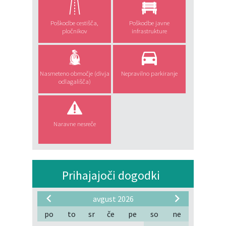
Poškodbe cestišča,
Poškodbe javne
pločnikov
infrastrukture
Nasmeteno območje (divja
Nepravilno parkiranje
odlagališča)
Naravne nesreče
Prihajajoči dogodki
avgust 2026
po
to
sr
če
pe
so
ne