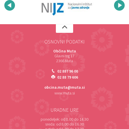
OSNOVNI PODATKI
Občina Muta
Glavni trg 17
2366 Muta
02 887 96 00
02 88 79 606
obcina.muta@muta.si
www.muta.si
URADNE URE
ponedeljek:
od 8.00 do 14.30
sreda:
od 8.00 do 16.30