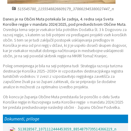
Katalog informacij javnega značaja
Lokalne volitve
515545780_1155548826609179_378661945380027447_n
Danes je na Občini Muta potekala še zadnja, 4. redna seja Sveta
Koroške regije v mandatu 2024/2025, pod predsedstvom Občine Muta.
Osrednja tema seje je vsekakor bila potrditev Dodatka št. 3 k Dogovoru za
razvoj regije, s katerim so bili potrjeni vsi predlagani projekti vseh koroških
občin. S tem se je tudi zaključil postopek usklajevanja predlogov in
Koroška je ena od prvi regij v državi, ki ji je uspelo doseči skupen dogovor,
kar je vsekakor rezultat dobrega načrtovanja in medsebojne usklajenosti
občin, je na seji povedal skrbnik regije na MKRR Tomaž Kranjec.
Poleg omenjenega je bila na seji potrjena tudi Strategija razvoja turizma
destinacije Koroška 2025–2030+ in vzpostavitev destinacijskega registra
turističnih vodnikov. V zvezi z vzpostavitvijo regijskega zavetišča za
zapuščene živali pa so župani zahtevali, da se pripravijo še dodatne
analize in možnosti za optimalno izvedbo projekta.
Ob koncu je županja Občine Muta predstavila še poročilo o delu Sveta
Koroške regije in Razvojnega sveta Koroške regije v mandatu 2024/2025
ter predala predsedovanje naslednji občini - županu Občine Podvelka.
Dokumenti, priloge
513828567_1071112444453059_8854879739514366219_n