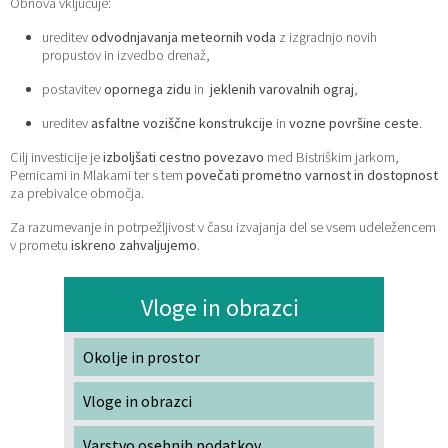
Obnova vključuje:
ureditev
odvodnjavanja meteornih voda
z izgradnjo novih
propustov in izvedbo drenaž,
postavitev
opornega zidu
in
jeklenih varovalnih ograj
,
ureditev
asfaltne voziščne konstrukcije
in
vozne površine ceste
.
Cilj investicije je
izboljšati cestno povezavo
med Bistriškim jarkom,
Pernicami in Mlakami ter s tem
povečati prometno varnost in dostopnost
za prebivalce območja.
Za razumevanje in potrpežljivost v času izvajanja del se vsem udeležencem
v prometu
iskreno zahvaljujemo
.
Vloge in obrazci
Okolje in prostor
Vloge in obrazci
Varstvo osebnih podatkov