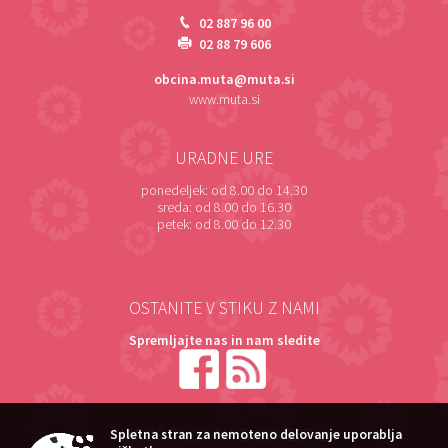
02 887 96 00
02 88 79 606
obcina.muta@muta.si
www.muta.si
URADNE URE
ponedeljek:
od 8.00 do 14.30
sreda:
od 8.00 do 16.30
petek:
od 8.00 do 12.30
OSTANITE V STIKU Z NAMI
Spremljajte nas in nam sledite
NAROČITE SE NA E-OBVESTILA
Spletna stran za nemoteno delovanje uporablja