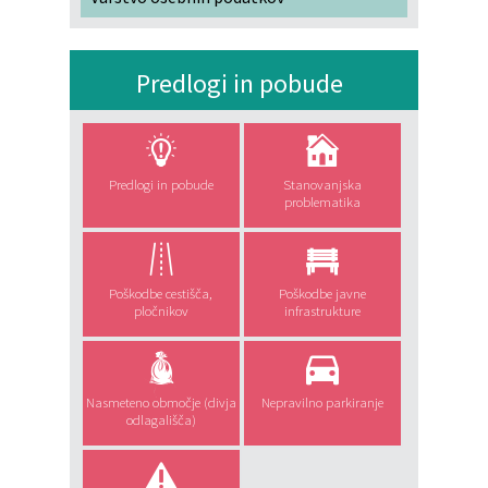
Predlogi in pobude
Predlogi in pobude
Stanovanjska
problematika
Poškodbe cestišča,
Poškodbe javne
pločnikov
infrastrukture
Nasmeteno območje (divja
Nepravilno parkiranje
odlagališča)