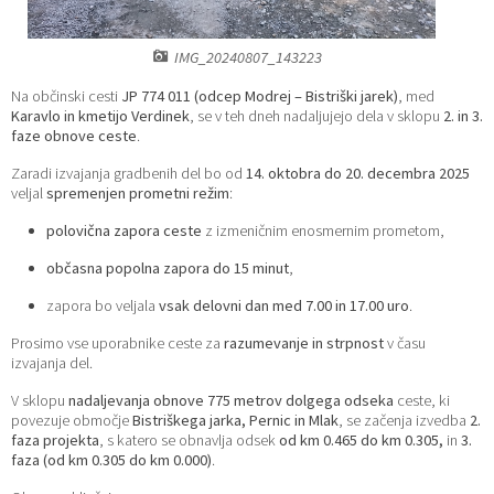
Katalog informacij javnega značaja
Lokalne volitve
IMG_20240807_143223
Na občinski cesti
JP 774 011 (odcep Modrej – Bistriški jarek)
, med
Karavlo in kmetijo Verdinek
, se v teh dneh nadaljujejo dela v sklopu
2. in 3.
faze obnove ceste
.
Zaradi izvajanja gradbenih del bo od
14. oktobra do 20. decembra 2025
veljal
spremenjen prometni režim
:
polovična zapora ceste
z izmeničnim enosmernim prometom,
občasna popolna zapora do 15 minut
,
zapora bo veljala
vsak delovni dan med 7.00 in 17.00 uro
.
Prosimo vse uporabnike ceste za
razumevanje in strpnost
v času
izvajanja del.
V sklopu
nadaljevanja obnove 775 metrov dolgega odseka
ceste, ki
povezuje območje
Bistriškega jarka, Pernic in Mlak
, se začenja izvedba
2.
faza projekta
, s katero se obnavlja odsek
od km 0.465 do km 0.305,
in
3.
faza (od km 0.305 do km 0.000)
.