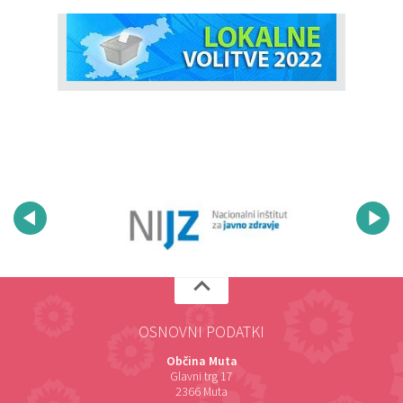
OSNOVNI PODATKI
Občina Muta
Glavni trg 17
2366 Muta