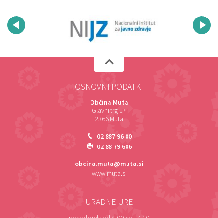
OSNOVNI PODATKI
Občina Muta
Glavni trg 17
2366 Muta
02 887 96 00
02 88 79 606
obcina.muta@muta.si
www.muta.si
URADNE URE
ponedeljek:
od 8.00 do 14.30