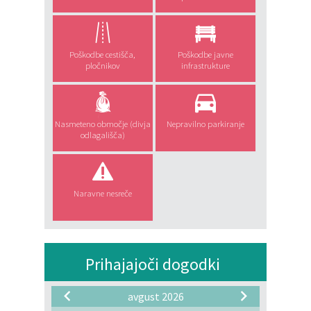
Poškodbe cestišča,
Poškodbe javne
pločnikov
infrastrukture
Nasmeteno območje (divja
Nepravilno parkiranje
odlagališča)
Naravne nesreče
Prihajajoči dogodki
avgust 2026