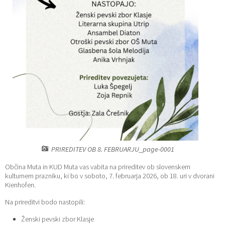
Katalog informacij javnega značaja
Lokalne volitve
PRIREDITEV OB 8. FEBRUARJU_page-0001
Občina Muta in KUD Muta vas vabita na prireditev ob slovenskem
kulturnem prazniku, ki bo v soboto, 7. februarja 2026, ob 18. uri v dvorani
Kienhofen.
Na prireditvi bodo nastopili:
Ženski pevski zbor Klasje