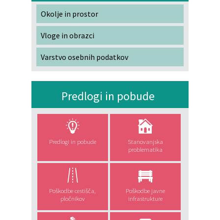
Okolje in prostor
Vloge in obrazci
Varstvo osebnih podatkov
Predlogi in pobude
Predlogi in pobude
Stanovanjska
problematika
Poškodbe cestišča,
Poškodbe javne
pločnikov
infrastrukture