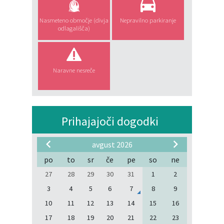
Nasmeteno območje (divja
Nepravilno parkiranje
odlagališča)
Naravne nesreče
Prihajajoči dogodki
avgust 2026
po
to
sr
če
pe
so
ne
27
28
29
30
31
1
2
3
4
5
6
7
8
9
10
11
12
13
14
15
16
17
18
19
20
21
22
23