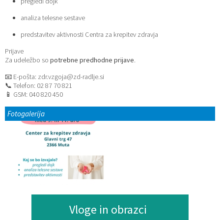
pregledi dojk
analiza telesne sestave
predstavitev aktivnosti Centra za krepitev zdravja
Prijave
Za udeležbo so
potrebne predhodne prijave
.
📧 E-pošta:
zdr.vzgoja@zd-radlje.si
📞 Telefon: 02 87 70 821
📱 GSM: 040 820 450
Fotogalerija
Vloge in obrazci