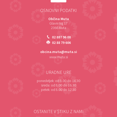
OSNOVNI PODATKI
Občina Muta
Glavni trg 17
2366 Muta
02 887 96 00
02 88 79 606
obcina.muta@muta.si
www.muta.si
URADNE URE
ponedeljek:
od 8.00 do 14.30
sreda:
od 8.00 do 16.30
petek:
od 8.00 do 12.30
OSTANITE V STIKU Z NAMI