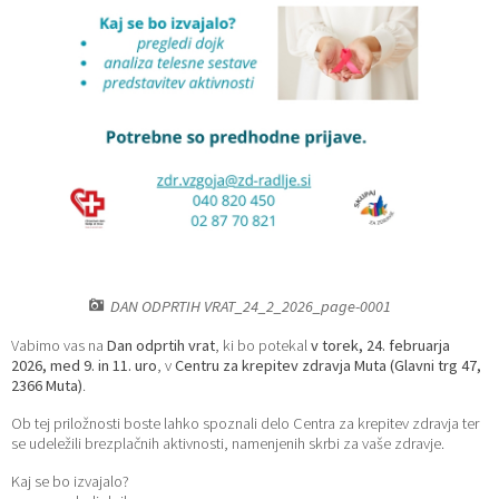
Katalog informacij javnega značaja
Lokalne volitve
DAN ODPRTIH VRAT_24_2_2026_page-0001
Vabimo vas na
Dan odprtih vrat
, ki bo potekal
v torek, 24. februarja
2026, med 9. in 11. uro
, v
Centru za krepitev zdravja Muta (Glavni trg 47,
2366 Muta)
.
Ob tej priložnosti boste lahko spoznali delo Centra za krepitev zdravja ter
se udeležili brezplačnih aktivnosti, namenjenih skrbi za vaše zdravje.
Kaj se bo izvajalo?