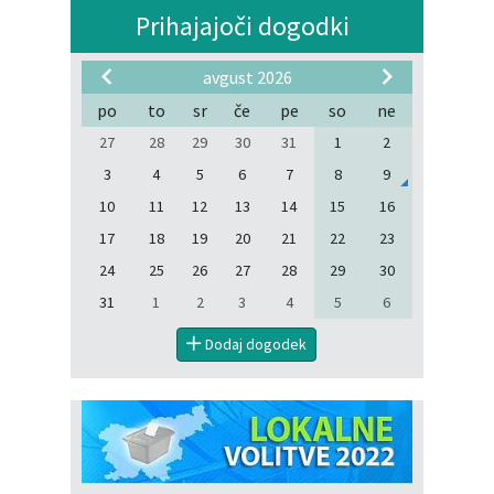
Prihajajoči dogodki
avgust 2026
po
to
sr
če
pe
so
ne
27
28
29
30
31
1
2
3
4
5
6
7
8
9
10
11
12
13
14
15
16
17
18
19
20
21
22
23
24
25
26
27
28
29
30
31
1
2
3
4
5
6
Dodaj dogodek