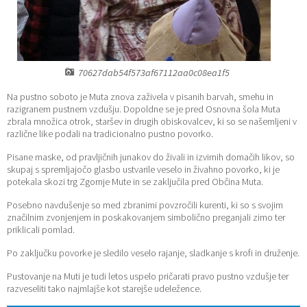
70627dab54f573af67112aa0c08ea1f5
Na pustno soboto je Muta znova zaživela v pisanih barvah, smehu in
razigranem pustnem vzdušju. Dopoldne se je pred Osnovna šola Muta
zbrala množica otrok, staršev in drugih obiskovalcev, ki so se našemljeni v
različne like podali na tradicionalno pustno povorko.
Pisane maske, od pravljičnih junakov do živali in izvirnih domačih likov, so
skupaj s spremljajočo glasbo ustvarile veselo in živahno povorko, ki je
potekala skozi trg Zgornje Mute in se zaključila pred Občina Muta.
Posebno navdušenje so med zbranimi povzročili kurenti, ki so s svojim
značilnim zvonjenjem in poskakovanjem simbolično preganjali zimo ter
priklicali pomlad.
Po zaključku povorke je sledilo veselo rajanje, sladkanje s krofi in druženje.
Pustovanje na Muti je tudi letos uspelo pričarati pravo pustno vzdušje ter
razveseliti tako najmlajše kot starejše udeležence.