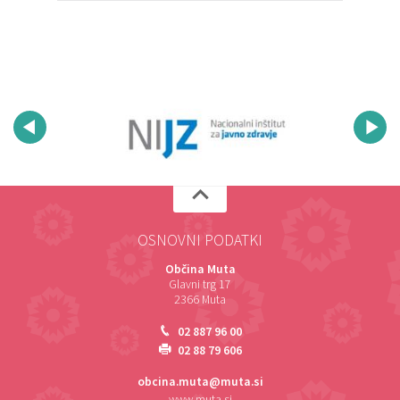
OSNOVNI PODATKI
Občina Muta
Glavni trg 17
2366 Muta
02 887 96 00
02 88 79 606
obcina.muta@muta.si
www.muta.si