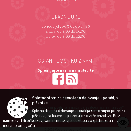
URADNE URE
ponedeljek:
od 8.00 do 14.30
sreda:
od 8.00 do 16.30
petek:
od 8.00 do 12.30
OSTANITE V STIKU Z NAMI
Spremljajte nas in nam sledite
NAROČITE SE NA E-OBVESTILA
Spletna stran za nemoteno delovanje uporablja
piškotke
Želite ostati obveščeni in podpreti naša prizadevanja za razvoj?
Spletna stran za delovanje uporablja samo nujno potrebne
piškotke, za katere ne potrebujemo vaše privolitve. Brez
namestitve teh piškotkov, vam nemotenega dostopa do spletne strani ne
moremo omogočiti.
© 2026 Vse pravice pridržane