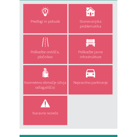
Predlogi in pobude
Stanovanjska
problematika
Poškodbe cestišča,
Poškodbe javne
pločnikov
infrastrukture
Nasmeteno območje (divja
Nepravilno parkiranje
odlagališča)
Naravne nesreče