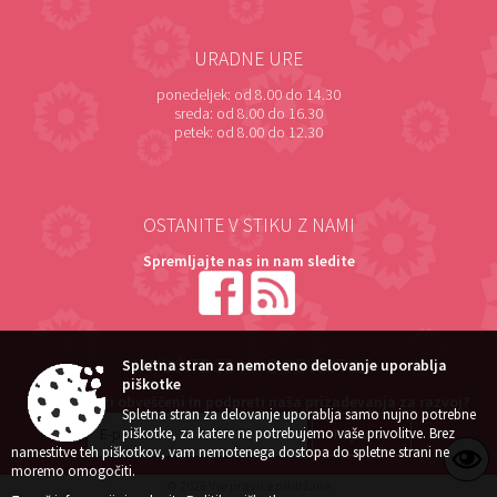
URADNE URE
ponedeljek:
od 8.00 do 14.30
sreda:
od 8.00 do 16.30
petek:
od 8.00 do 12.30
OSTANITE V STIKU Z NAMI
Spremljajte nas in nam sledite
NAROČITE SE NA E-OBVESTILA
Spletna stran za nemoteno delovanje uporablja
piškotke
Želite ostati obveščeni in podpreti naša prizadevanja za razvoj?
Spletna stran za delovanje uporablja samo nujno potrebne
piškotke, za katere ne potrebujemo vaše privolitve. Brez
namestitve teh piškotkov, vam nemotenega dostopa do spletne strani ne
moremo omogočiti.
© 2026 Vse pravice pridržane