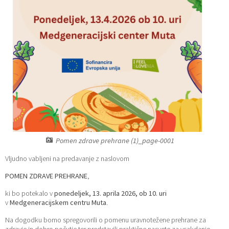
Katalog informacij javnega značaja
Lokalne volitve
Pomen zdrave prehrane (1)_page-0001
Vljudno vabljeni na predavanje z naslovom
POMEN ZDRAVE PREHRANE
,
ki bo potekalo v
ponedeljek, 13. aprila 2026, ob 10. uri
v
Medgeneracijskem centru Muta
.
Na dogodku bomo spregovorili o pomenu uravnotežene prehrane za