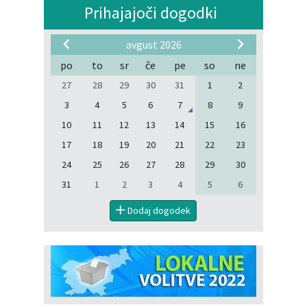
Prihajajoči dogodki
avgust 2026
po
to
sr
če
pe
so
ne
27
28
29
30
31
1
2
3
4
5
6
7
8
9
10
11
12
13
14
15
16
17
18
19
20
21
22
23
24
25
26
27
28
29
30
31
1
2
3
4
5
6
Dodaj dogodek