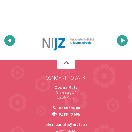
OSNOVNI PODATKI
Občina Muta
Glavni trg 17
2366 Muta
02 887 96 00
02 88 79 606
obcina.muta@muta.si
www.muta.si