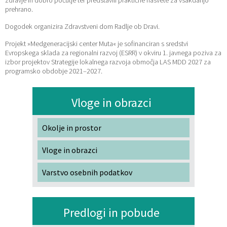
zdravje in dobro počutje ter predstavili praktične nasvete za vsakdanjo
prehrano.
Dogodek organizira Zdravstveni dom Radlje ob Dravi.
Projekt »Medgeneracijski center Muta« je sofinanciran s sredstvi
Evropskega sklada za regionalni razvoj (ESRR) v okviru 1. javnega poziva za
izbor projektov Strategije lokalnega razvoja območja LAS MDD 2027 za
programsko obdobje 2021–2027.
Vloge in obrazci
Okolje in prostor
Vloge in obrazci
Varstvo osebnih podatkov
Predlogi in pobude