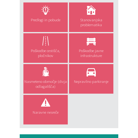
Predlogi in pobude
Stanovanjska
problematika
Poškodbe cestišča,
Poškodbe javne
pločnikov
infrastrukture
Nasmeteno območje (divja
Nepravilno parkiranje
odlagališča)
Naravne nesreče