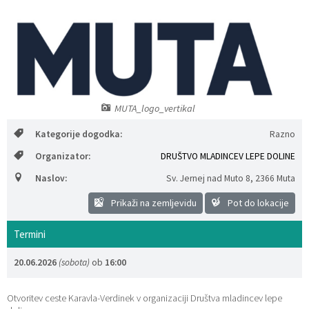
Katalog informacij javnega značaja
Lokalne volitve
MUTA_logo_vertikal
Kategorije dogodka:
Razno
Organizator:
DRUŠTVO MLADINCEV LEPE DOLINE
Naslov:
Sv. Jernej nad Muto 8
,
2366 Muta
Prikaži na zemljevidu
Pot do lokacije
Termini
20.06.2026
(sobota)
ob
16:00
Otvoritev ceste Karavla-Verdinek v organizaciji Društva mladincev lepe