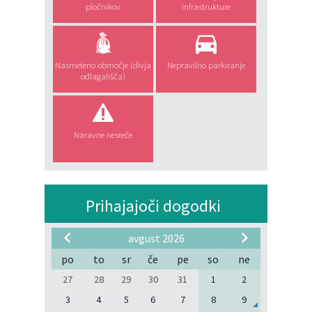
pločnikov
infrastrukture
Nasmeteno območje (divja
Nepravilno parkiranje
odlagališča)
Naravne nesreče
Prihajajoči dogodki
avgust 2026
po
to
sr
če
pe
so
ne
27
28
29
30
31
1
2
3
4
5
6
7
8
9