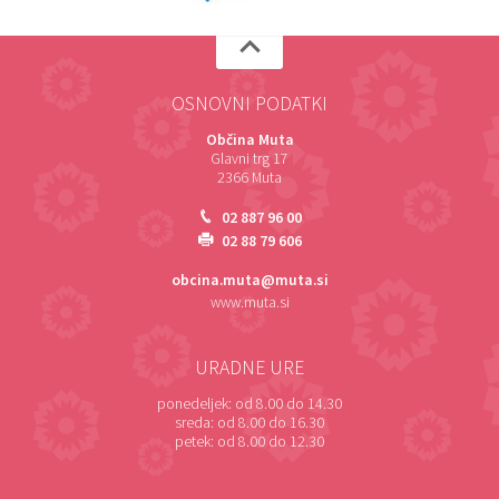
OSNOVNI PODATKI
Občina Muta
Glavni trg 17
2366 Muta
02 887 96 00
02 88 79 606
obcina.muta@muta.si
www.muta.si
URADNE URE
ponedeljek:
od 8.00 do 14.30
sreda:
od 8.00 do 16.30
petek:
od 8.00 do 12.30