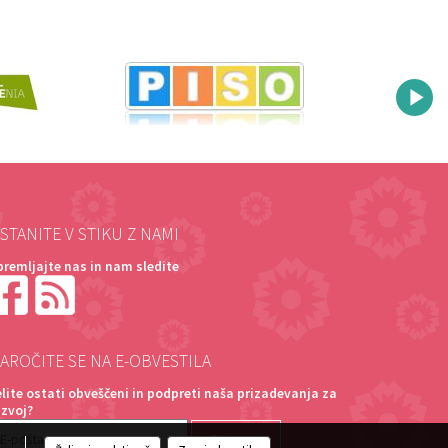
STANITE V STIKU Z NAMI
premljajte nas in nam sledite
AROČITE SE NA E-OBVESTILA
elite ostati obveščeni in podpreti naša prizadevanja za
azvoj?