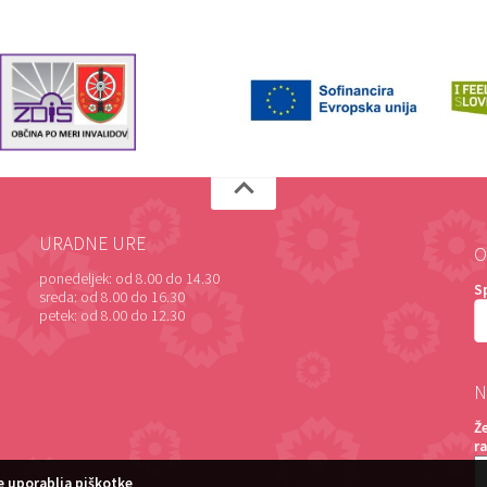
URADNE URE
O
ponedeljek:
od 8.00 do 14.30
S
sreda:
od 8.00 do 16.30
petek:
od 8.00 do 12.30
N
Ž
r
 uporablja piškotke