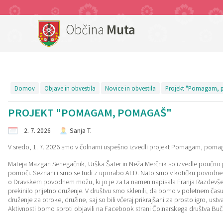
Občina
Muta
Za pričetek iskanja kliknite na puščico >
Objave in obvestila
Turistični ponudniki
OBČINSKI SVET
Organi občine
E-občina
Turizem
Lokalno
Občina
Predstavitev občine
Županja
Člani občinskega sveta
Novice in obvestila
Vloge in obrazci
Virtualna panorama
Prenočišča
Pomembni kontakti
Imenik zaposlenih
Podžupan
Seje občinskega sveta
Dogodki
Predlogi in prijave
Znamenitosti
Gostinstvo in turistične kmetije
Društva
Domov
Objave in obvestila
Novice in obvestila
Projekt "Pomagam, 
PROJEKT "POMAGAM, POMAGAŠ"
Občinski simboli
OBČINSKI SVET
Zapore cest
E-rezervacije
Turistično društvo Muta
Piknik prostor
Javni zavodi
2. 7. 2026
Sanja T.
Vizitka občine
Komisije in odbori
Razpisi, namere, natečaji...
Turistični ponudniki
Splavarjenje
Gospodarski subjekti
V sredo, 1. 7. 2026 smo v čolnarni uspešno izvedli projekt Pomagam, poma
Občinski predpisi
Nadzorni odbor
Občinski časopis - Mučan
Mitnica
Mateja Mazgan Senegačnik, Urška Šater in Neža Merčnik so izvedle poučno
pomoči. Seznanili smo se tudi z uporabo AED. Nato smo v kotičku povodnega 
o Dravskem povodnem možu, ki jo je za ta namen napisala Franja Razdevše
Predpisi v pripravi
Vaški odbori
Občinski predpisi
Muzej
prekinilo prijetno druženje. V društvu smo sklenili, da bomo v poletnem času
druženje za otroke, družine, saj so bili včeraj prikrajšani za prosto igro, ustvar
Aktivnosti bomo sproti objavili na Facebook strani Čolnarskega društva Buč
Varstvo osebnih podatkov
VARNOSTNI SOSVET
Proračun občine
Rotunda Sv. Janeza Krstnika