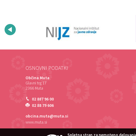
OSNOVNI PODATKI
Občina Muta
Glavni trg 17
2366 Muta
02 887 96 00
02 88 79 606
obcina.muta@muta.si
www.muta.si
Spletna stran za nemoteno delovanje