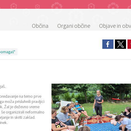
Občina
Organi občine
Objave in obv
pomagaš"
gaš.
 predavanje na temo prve
moža prisluhnili pravljici
k. Žal je deževno vreme
 še organizirali neformalno
janje in skriti zaklad.
inek.