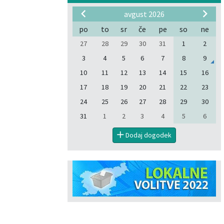
avgust 2026
po
to
sr
če
pe
so
ne
27
28
29
30
31
1
2
3
4
5
6
7
8
9
10
11
12
13
14
15
16
17
18
19
20
21
22
23
24
25
26
27
28
29
30
31
1
2
3
4
5
6
Dodaj dogodek