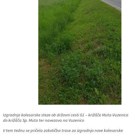
Katalog informacij javnega značaja
Lokalne volitve
Izgradnja kolesarske steze ob državni cesti G1 – križišče Muta-Vuzenica
do križišča Sp. Muta ter navezava na Vuzenico
V tem tednu se pričela zakoličba trase za izgradnjo nove kolesarske