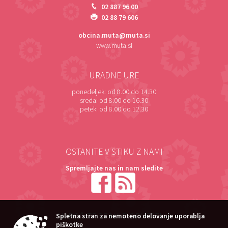
02 887 96 00
02 88 79 606
obcina.muta@muta.si
www.muta.si
URADNE URE
ponedeljek:
od 8.00 do 14.30
sreda:
od 8.00 do 16.30
petek:
od 8.00 do 12.30
OSTANITE V STIKU Z NAMI
Spremljajte nas in nam sledite
NAROČITE SE NA E-OBVESTILA
Spletna stran za nemoteno delovanje uporablja
piškotke