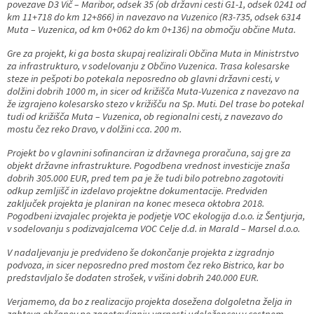
povezave D3 Vič – Maribor, odsek 35 (ob državni cesti G1-1, odsek 0241 od
km 11+718 do km 12+866) in navezavo na Vuzenico (R3-735, odsek 6314
Muta – Vuzenica, od km 0+062 do km 0+136) na območju občine Muta.
Gre za projekt, ki ga bosta skupaj realizirali Občina Muta in Ministrstvo
za infrastrukturo, v sodelovanju z Občino Vuzenica. Trasa kolesarske
steze in pešpoti bo potekala neposredno ob glavni državni cesti, v
dolžini dobrih 1000 m, in sicer od križišča Muta-Vuzenica z navezavo na
že izgrajeno kolesarsko stezo v križišču na Sp. Muti. Del trase bo potekal
tudi od križišča Muta – Vuzenica, ob regionalni cesti, z navezavo do
mostu čez reko Dravo, v dolžini cca. 200 m.
Projekt bo v glavnini sofinanciran iz državnega proračuna, saj gre za
objekt državne infrastrukture. Pogodbena vrednost investicije znaša
dobrih 305.000 EUR, pred tem pa je že tudi bilo potrebno zagotoviti
odkup zemljišč in izdelavo projektne dokumentacije. Predviden
zaključek projekta je planiran na konec meseca oktobra 2018.
Pogodbeni izvajalec projekta je podjetje VOC ekologija d.o.o. iz Šentjurja,
v sodelovanju s podizvajalcema VOC Celje d.d. in Marald – Marsel d.o.o.
V nadaljevanju je predvideno še dokončanje projekta z izgradnjo
podvoza, in sicer neposredno pred mostom čez reko Bistrico, kar bo
predstavljalo še dodaten strošek, v višini dobrih 240.000 EUR.
Verjamemo, da bo z realizacijo projekta dosežena dolgoletna želja in