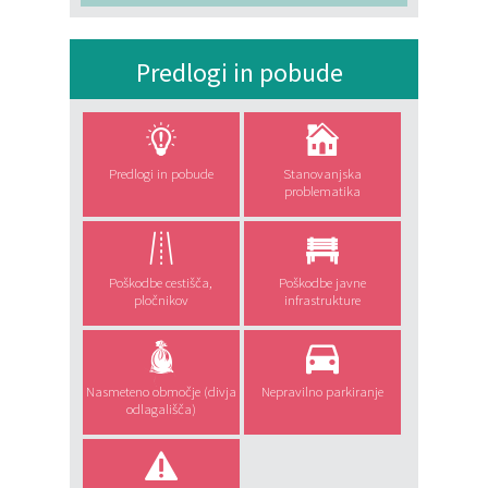
Predlogi in pobude
Predlogi in pobude
Stanovanjska
problematika
Poškodbe cestišča,
Poškodbe javne
pločnikov
infrastrukture
Nasmeteno območje (divja
Nepravilno parkiranje
odlagališča)