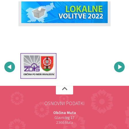
OSNOVNI PODATKI
Občina Muta
Glavni trg 17
2366 Muta