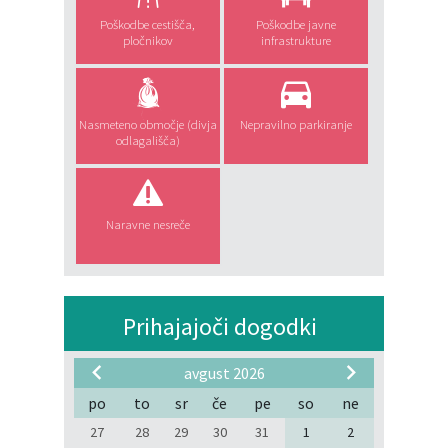
Poškodbe cestišča,
Poškodbe javne
pločnikov
infrastrukture
Nasmeteno območje (divja
Nepravilno parkiranje
odlagališča)
Naravne nesreče
Prihajajoči dogodki
avgust 2026
po
to
sr
če
pe
so
ne
27
28
29
30
31
1
2