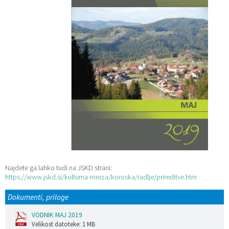
Katalog informacij javnega značaja
Lokalne volitve
Najdete ga lahko tudi na JSKD strani:
https://www.jskd.si/kulturna-mreza/koroska/radlje/prireditve.htm
Dokumenti, priloge
VODNIK MAJ 2019
Velikost datoteke: 1 MB