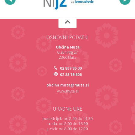
OSNOVNI PODATKI
Občina Muta
Glavni trg 17
2366 Muta
02 887 96 00
02 88 79 606
obcina.muta@muta.si
www.muta.si
URADNE URE
ponedeljek:
od 8.00 do 14.30
sreda:
od 8.00 do 16.30
petek:
od 8.00 do 12.30