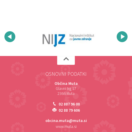
OSNOVNI PODATKI
Občina Muta
Glavni trg 17
2366 Muta
02 887 96 00
02 88 79 606
obcina.muta@muta.si
www.muta.si