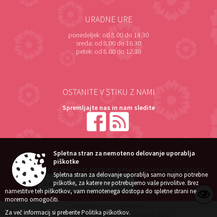
URADNE URE
ponedeljek:
od 8.00 do 14.30
sreda:
od 8.00 do 16.30
petek:
od 8.00 do 12.30
OSTANITE V STIKU Z NAMI
Spremljajte nas in nam sledite
NAROČITE SE NA E-OBVESTILA
Spletna stran za nemoteno delovanje uporablja
piškotke
Želite ostati obveščeni in podpreti naša prizadevanja za razvoj?
Spletna stran za delovanje uporablja samo nujno potrebne
piškotke, za katere ne potrebujemo vaše privolitve. Brez
namestitve teh piškotkov, vam nemotenega dostopa do spletne strani ne
moremo omogočiti.
© 2026 Vse pravice pridržane
Za več informacij si preberite
Politika piškotkov
.
Zasnova, izvedba in vzdrževanje: Sigmateh d.o.o.