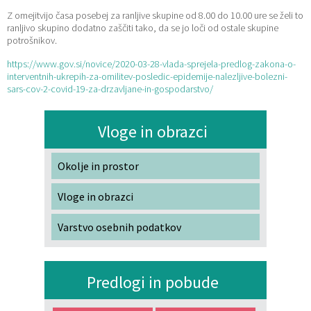
Z omejitvijo časa posebej za ranljive skupine od 8.00 do 10.00 ure se želi to
ranljivo skupino dodatno zaščiti tako, da se jo loči od ostale skupine
potrošnikov.
https://www.gov.si/novice/2020-03-28-vlada-sprejela-predlog-zakona-o-
interventnih-ukrepih-za-omilitev-posledic-epidemije-nalezljive-bolezni-
sars-cov-2-covid-19-za-drzavljane-in-gospodarstvo/
Vloge in obrazci
Okolje in prostor
Vloge in obrazci
Varstvo osebnih podatkov
Predlogi in pobude