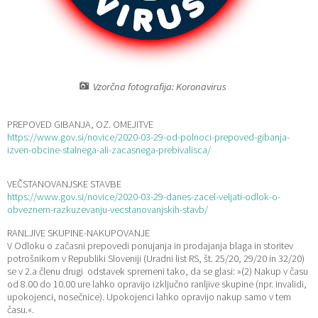
Katalog informacij javnega značaja
Lokalne volitve
Vzorčna fotografija: Koronavirus
PREPOVED GIBANJA, OZ. OMEJITVE
https://www.gov.si/novice/2020-03-29-od-polnoci-prepoved-gibanja-
izven-obcine-stalnega-ali-zacasnega-prebivalisca/
VEČSTANOVANJSKE STAVBE
https://www.gov.si/novice/2020-03-29-danes-zacel-veljati-odlok-o-
obveznem-razkuzevanju-vecstanovanjskih-stavb/
RANLJIVE SKUPINE-NAKUPOVANJE
V Odloku o začasni prepovedi ponujanja in prodajanja blaga in storitev
potrošnikom v Republiki Sloveniji (Uradni list RS, št. 25/20, 29/20 in 32/20)
se v 2.a členu drugi odstavek spremeni tako, da se glasi: »(2) Nakup v času
od 8.00 do 10.00 ure lahko opravijo izključno ranljive skupine (npr. invalidi,
upokojenci, nosečnice). Upokojenci lahko opravijo nakup samo v tem
času.«.