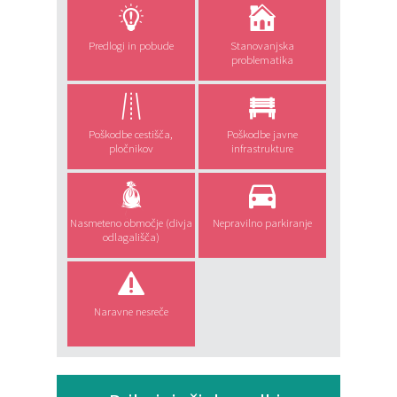
Predlogi in pobude
Stanovanjska
problematika
Poškodbe cestišča,
Poškodbe javne
pločnikov
infrastrukture
Nasmeteno območje (divja
Nepravilno parkiranje
odlagališča)
Naravne nesreče