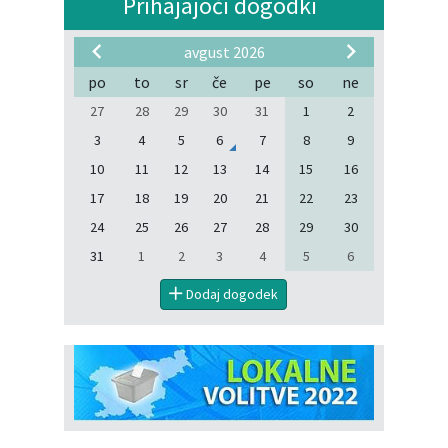
Prihajajoči dogodki
avgust 2026
po
to
sr
če
pe
so
ne
27
28
29
30
31
1
2
3
4
5
6
7
8
9
10
11
12
13
14
15
16
17
18
19
20
21
22
23
24
25
26
27
28
29
30
31
1
2
3
4
5
6
Dodaj dogodek