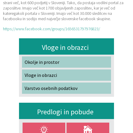
strani več, kot 600 podjetij v Sloveniji. Tako, da postaja vodilni portal za
zaposlitve. Imajo več kot 1700 objavljenih zaposlitev, kar je več od
Katalog informacij javnega značaja
Lokalne volitve
kateregakoli portala v Sloveniji. Imajo več kot 30.000 sledilcev na
facebooku in sodijo med največje slovenske facebook skupine.
https://www.facebook.com/groups/1656531797976823/
Vloge in obrazci
Okolje in prostor
Vloge in obrazci
Varstvo osebnih podatkov
Predlogi in pobude