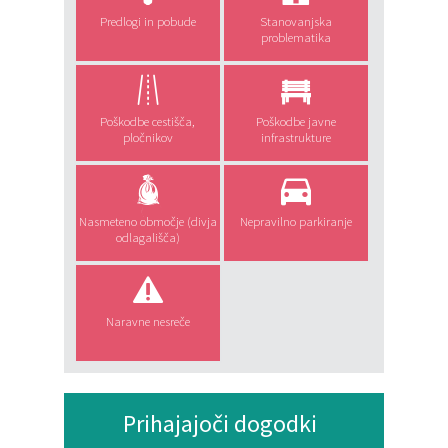
Predlogi in pobude
Stanovanjska
problematika
Poškodbe cestišča,
Poškodbe javne
pločnikov
infrastrukture
Nasmeteno območje (divja
Nepravilno parkiranje
odlagališča)
Naravne nesreče
Prihajajoči dogodki