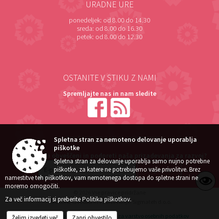
URADNE URE
ponedeljek:
od 8.00 do 14.30
sreda:
od 8.00 do 16.30
petek:
od 8.00 do 12.30
OSTANITE V STIKU Z NAMI
Spremljajte nas in nam sledite
NAROČITE SE NA E-OBVESTILA
Spletna stran za nemoteno delovanje uporablja
piškotke
Želite ostati obveščeni in podpreti naša prizadevanja za razvoj?
Spletna stran za delovanje uporablja samo nujno potrebne
piškotke, za katere ne potrebujemo vaše privolitve. Brez
namestitve teh piškotkov, vam nemotenega dostopa do spletne strani ne
moremo omogočiti.
© 2026 Vse pravice pridržane
Za več informacij si preberite
Politika piškotkov
.
Zasnova, izvedba in vzdrževanje: Sigmateh d.o.o.
Splošni pogoji spletne strani
Center za varstvo osebnih podatkov
Želim izvedeti več
Zapri obvestilo