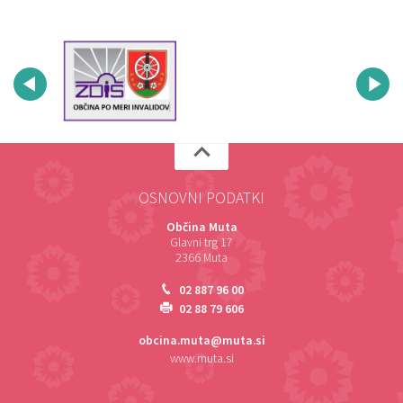
OSNOVNI PODATKI
Občina Muta
Glavni trg 17
2366 Muta
02 887 96 00
02 88 79 606
obcina.muta@muta.si
www.muta.si