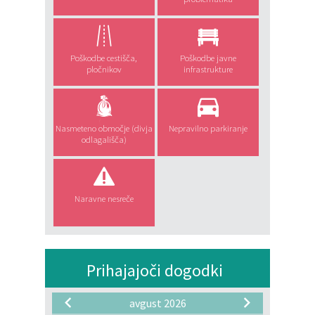
Poškodbe cestišča,
Poškodbe javne
pločnikov
infrastrukture
Nasmeteno območje (divja
Nepravilno parkiranje
odlagališča)
Naravne nesreče
Prihajajoči dogodki
avgust 2026