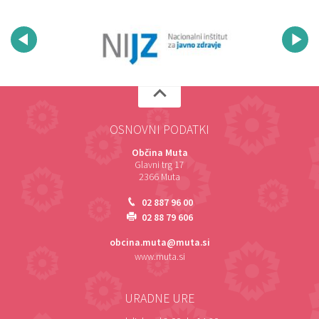
OSNOVNI PODATKI
Občina Muta
Glavni trg 17
2366 Muta
02 887 96 00
02 88 79 606
obcina.muta@muta.si
www.muta.si
URADNE URE