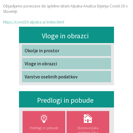
Objavljamo povezavo do spletne strani Alpaka-Analiza širjenja Covid-19 v
Katalog informacij javnega značaja
Lokalne volitve
Sloveniji.
https://covid19.alpaka.si/index.html
Vloge in obrazci
Okolje in prostor
Vloge in obrazci
Varstvo osebnih podatkov
Predlogi in pobude
Predlogi in pobude
Stanovanjska
problematika