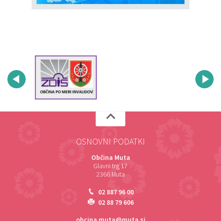
OSNOVNI PODATKI
Občina Muta
Glavni trg 17
2366 Muta
02 887 96 00
02 88 79 606
obcina.muta@muta.si