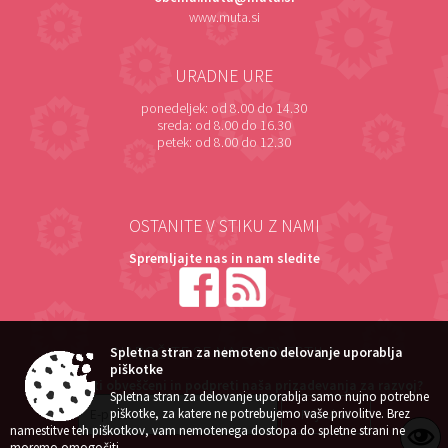
www.muta.si
URADNE URE
ponedeljek:
od 8.00 do 14.30
sreda:
od 8.00 do 16.30
petek:
od 8.00 do 12.30
OSTANITE V STIKU Z NAMI
Spremljajte nas in nam sledite
NAROČITE SE NA E-OBVESTILA
Spletna stran za nemoteno delovanje uporablja
piškotke
Želite ostati obveščeni in podpreti naša prizadevanja za razvoj?
Spletna stran za delovanje uporablja samo nujno potrebne
piškotke, za katere ne potrebujemo vaše privolitve. Brez
namestitve teh piškotkov, vam nemotenega dostopa do spletne strani ne
moremo omogočiti.