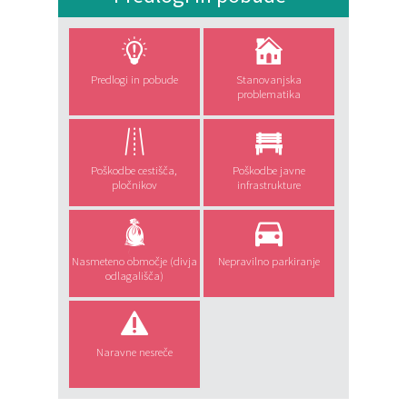
Predlogi in pobude
Stanovanjska
problematika
Poškodbe cestišča,
Poškodbe javne
pločnikov
infrastrukture
Nasmeteno območje (divja
Nepravilno parkiranje
odlagališča)
Naravne nesreče