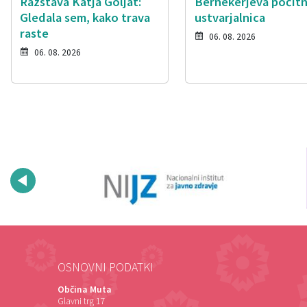
Razstava Katja Goljat:
Bernekerjeva počitn
Gledala sem, kako trava
ustvarjalnica
raste
06. 08. 2026
06. 08. 2026
OSNOVNI PODATKI
Občina Muta
Glavni trg 17