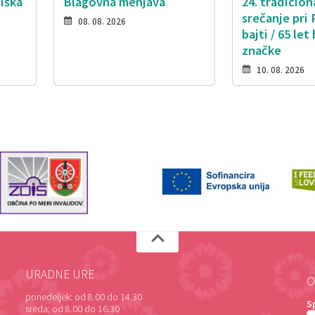
iška
Blagovna menjava
24. tradicio
srečanje pri 
08. 08. 2026
bajti / 65 let
značke
10. 08. 2026
URADNE URE
O
ponedeljek:
od 8.00 do 14.30
S
sreda:
od 8.00 do 16.30