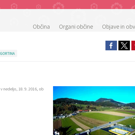
Občina
Organi občine
Objave in obv
 GORTINA
v nedeljo, 18. 9. 2016, ob