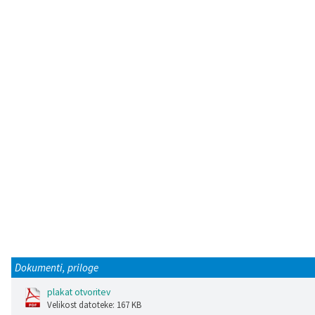
Katalog informacij javnega značaja
Lokalne volitve
Dokumenti, priloge
plakat otvoritev
Velikost datoteke: 167 KB