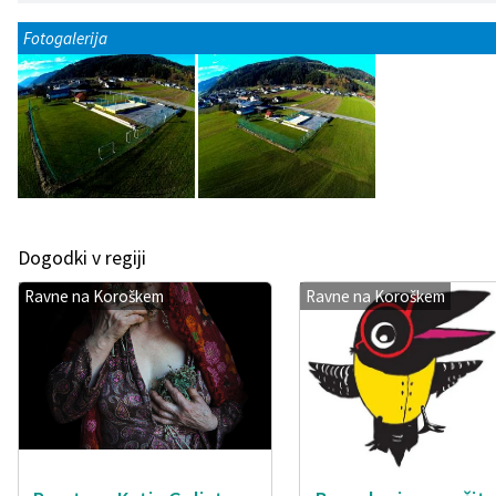
Fotogalerija
Dogodki v regiji
Ravne na Koroškem
Ravne na Koroškem