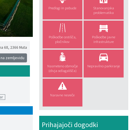
Predlogi in pobude
Stanovanjska
problematika
Poškodbe cestišča,
Poškodbe javne
pločnikov
infrastrukture
na 68
,
2366 Muta
 na zemljevidu
Nasmeteno območje
Nepravilno parkiranje
(divja odlagališča)
Naravne nesreče
ar
Prihajajoči dogodki