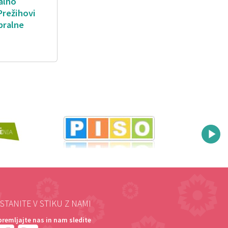
nalno
Prežihovi
 bralne
STANITE V STIKU Z NAMI
premljajte nas in nam sledite