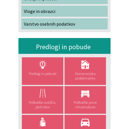
Vloge in obrazci
Varstvo osebnih podatkov
Predlogi in pobude
Predlogi in pobude
Stanovanjska
problematika
Poškodbe cestišča,
Poškodbe javne
pločnikov
infrastrukture