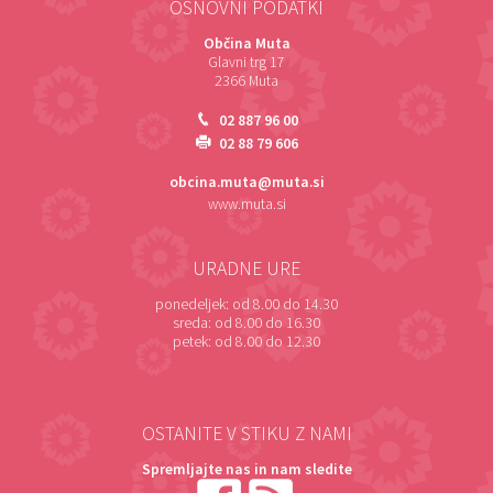
OSNOVNI PODATKI
Občina Muta
Glavni trg 17
2366 Muta
02 887 96 00
02 88 79 606
obcina.muta@muta.si
www.muta.si
URADNE URE
ponedeljek:
od 8.00 do 14.30
sreda:
od 8.00 do 16.30
petek:
od 8.00 do 12.30
OSTANITE V STIKU Z NAMI
Spremljajte nas in nam sledite