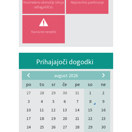
Nasmeteno območje (divja
Nepravilno parkiranje
odlagališča)
Naravne nesreče
Prihajajoči dogodki
avgust 2026
po
to
sr
če
pe
so
ne
27
28
29
30
31
1
2
3
4
5
6
7
8
9
10
11
12
13
14
15
16
17
18
19
20
21
22
23
24
25
26
27
28
29
30