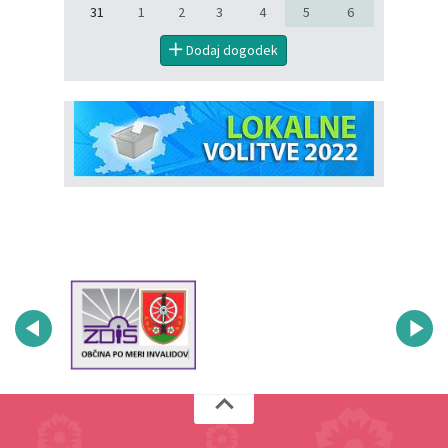
31
1
2
3
4
5
6
Dodaj dogodek