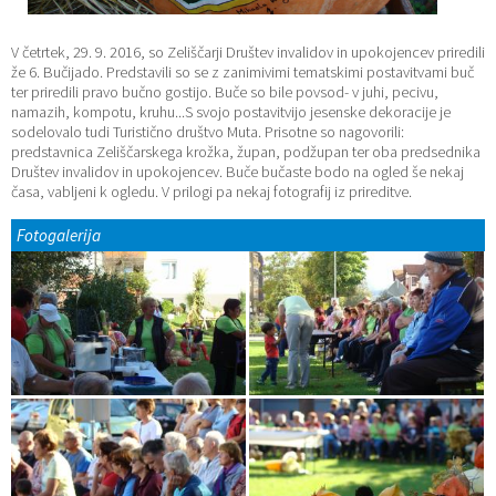
Katalog informacij javnega značaja
Lokalne volitve
V četrtek, 29. 9. 2016, so Zeliščarji Društev invalidov in upokojencev priredili
že 6. Bučijado. Predstavili so se z zanimivimi tematskimi postavitvami buč
ter priredili pravo bučno gostijo. Buče so bile povsod- v juhi, pecivu,
namazih, kompotu, kruhu...S svojo postavitvijo jesenske dekoracije je
sodelovalo tudi Turistično društvo Muta. Prisotne so nagovorili:
predstavnica Zeliščarskega krožka, župan, podžupan ter oba predsednika
Društev invalidov in upokojencev. Buče bučaste bodo na ogled še nekaj
časa, vabljeni k ogledu. V prilogi pa nekaj fotografij iz prireditve.
Fotogalerija