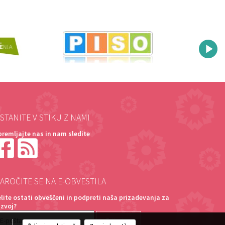
STANITE V STIKU Z NAMI
premljajte nas in nam sledite
AROČITE SE NA E-OBVESTILA
elite ostati obveščeni in podpreti naša prizadevanja za
azvoj?