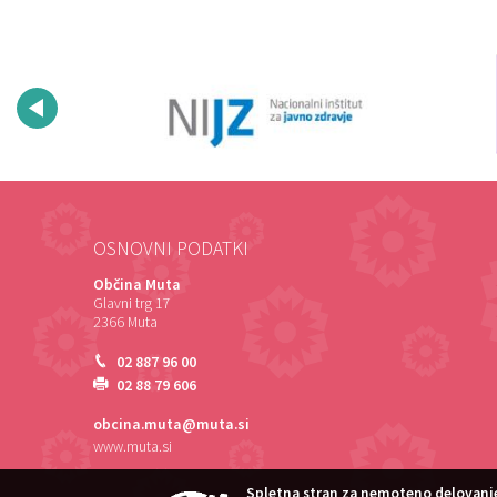
OSNOVNI PODATKI
Občina Muta
Glavni trg 17
2366 Muta
02 887 96 00
02 88 79 606
obcina.muta@muta.si
www.muta.si
Spletna stran za nemoteno delovanje