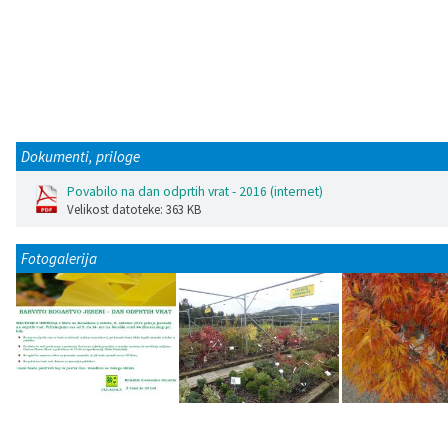
Katalog informacij javnega značaja
Lokalne volitve
Dokumenti, priloge
Povabilo na dan odprtih vrat - 2016 (internet)
Velikost datoteke: 363 KB
Fotogalerija