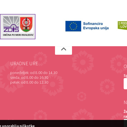
URADNE URE
O
ponedeljek:
od 8.00 do 14.30
S
sreda:
od 8.00 do 16.30
petek:
od 8.00 do 12.30
N
Ž
r
 uporablja piškotke