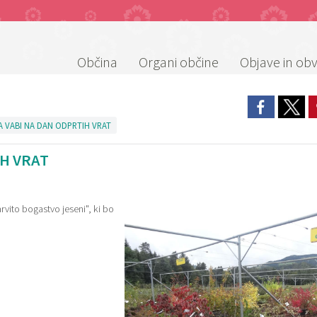
Občina
Organi občine
Objave in obv
 VABI NA DAN ODPRTIH VRAT
H VRAT
vito bogastvo jeseni", ki bo