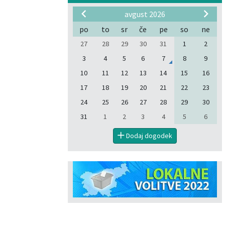
avgust 2026
po
to
sr
če
pe
so
ne
27
28
29
30
31
1
2
3
4
5
6
7
8
9
10
11
12
13
14
15
16
17
18
19
20
21
22
23
24
25
26
27
28
29
30
31
1
2
3
4
5
6
Dodaj dogodek