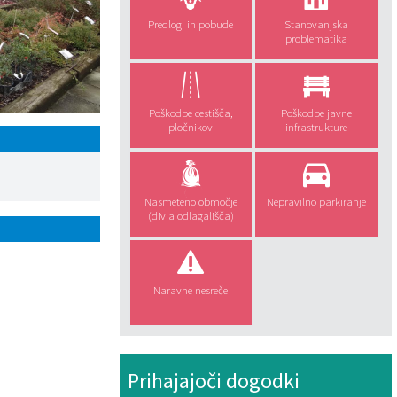
Predlogi in pobude
Stanovanjska
problematika
Poškodbe cestišča,
Poškodbe javne
pločnikov
infrastrukture
Nasmeteno območje
Nepravilno parkiranje
(divja odlagališča)
Naravne nesreče
Prihajajoči dogodki