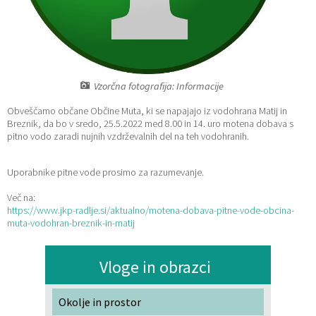
Katalog informacij javnega značaja
Lokalne volitve
Vzorčna fotografija: Informacije
Obveščamo občane Občine Muta, ki se napajajo iz vodohrana Matij in
Breznik, da bo v sredo, 25.5.2022 med 8.00 in 14. uro motena dobava s
pitno vodo zaradi nujnih vzdrževalnih del na teh vodohranih.
Uporabnike pitne vode prosimo za razumevanje.
Več na:
https://www.jkp-radlje.si/aktualno/motena-dobava-pitne-vode-obcina-
muta-vodohran-breznik-in-matij
Vloge in obrazci
Okolje in prostor