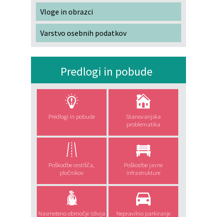
Vloge in obrazci
Varstvo osebnih podatkov
Predlogi in pobude
Predlogi in pobude
Stanovanjska
problematika
Poškodbe cestišča,
Poškodbe javne
pločnikov
infrastrukture
Nasmeteno območje (divja
Nepravilno parkiranje