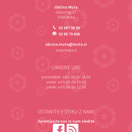
Občina Muta
Glavni trg 17
2366 Muta
02 887 96 00
02 88 79 606
obcina.muta@muta.si
www.muta.si
URADNE URE
ponedeljek:
od 8.00 do 14.30
sreda:
od 8.00 do 16.30
petek:
od 8.00 do 12.30
OSTANITE V STIKU Z NAMI
Spremljajte nas in nam sledite