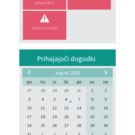
odlagališča)
Naravne nesreče
Prihajajoči dogodki
avgust 2026
po
to
sr
če
pe
so
ne
27
28
29
30
31
1
2
3
4
5
6
7
8
9
10
11
12
13
14
15
16
17
18
19
20
21
22
23
24
25
26
27
28
29
30
31
1
2
3
4
5
6