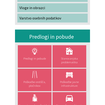
Vloge in obrazci
Varstvo osebnih podatkov
Predlogi in pobude
Predlogi in pobude
Stanovanjska
problematika
Poškodbe cestišča,
Poškodbe javne
pločnikov
infrastrukture