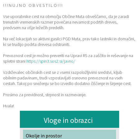
! ! ! N U J N O O B V E S T I L O ! ! !
Katalog informacij javnega značaja
Lokalne volitve
Vse uporabnike cest na območju Občine Muta obveščamo, da je zaradi
trenutnih vremenskih razmer povečana nevarnost podrtih dreves,
predvsem na višje ležečih predelih.
Na več lokacijah so aktivni gasilci PGD Muta, prav tako lastniki in domačini,
ki se trudijo podrta drevesa odstraniti.
Prevoznost cest je možno preveriti na Upravi RS za zaščito in reševanje na
spletni strani
https://spin3.sos2.si/javno/
Vzdrževalec občinskih cest se z vsemi razpoložljivimi sredstvi, kljub
obilnim padavinam, trudi vzpostavljati osnovno prevoznost na vseh
cestah. Takoj po sneženju se bo izvedlo dodatno čiščenje in širjenje cest.
Prosimo za previdnost, strpnost in razmevanje.
Hvala!
Vloge in obrazci
Okolje in prostor