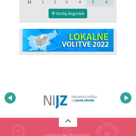
31
1
2
3
4
5
6
Dodaj dogodek