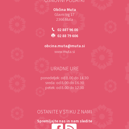
OSNOVNI PODATKI
Občina Muta
Glavni trg 17
2366 Muta
02 887 96 00
02 88 79 606
obcina.muta@muta.si
www.muta.si
URADNE URE
ponedeljek:
od 8.00 do 14.30
sreda:
od 8.00 do 16.30
petek:
od 8.00 do 12.30
OSTANITE V STIKU Z NAMI
Spremljajte nas in nam sledite