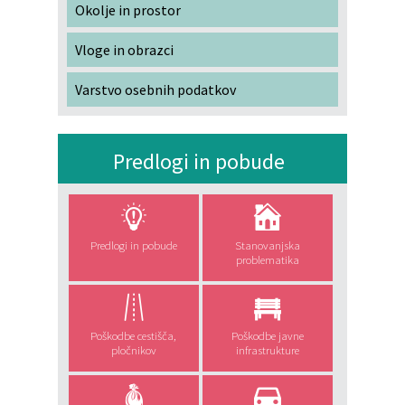
Okolje in prostor
Vloge in obrazci
Varstvo osebnih podatkov
Predlogi in pobude
Predlogi in pobude
Stanovanjska
problematika
Poškodbe cestišča,
Poškodbe javne
pločnikov
infrastrukture