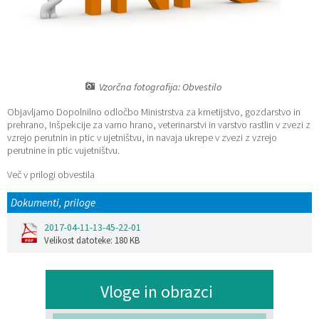
Katalog informacij javnega značaja
Lokalne volitve
Vzorčna fotografija: Obvestilo
Objavljamo Dopolnilno odločbo Ministrstva za kmetijstvo, gozdarstvo in
prehrano, Inšpekcije za varno hrano, veterinarstvi in varstvo rastlin v zvezi z
vzrejo perutnin in ptic v ujetništvu, in navaja ukrepe v zvezi z vzrejo
perutnine in ptic vujetništvu.
Več v prilogi obvestila
Dokumenti, priloge
2017-04-11-13-45-22-01
Velikost datoteke: 180 KB
Vloge in obrazci