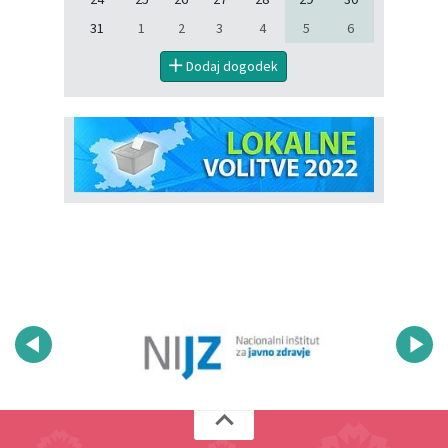
31
1
2
3
4
5
6
Dodaj dogodek