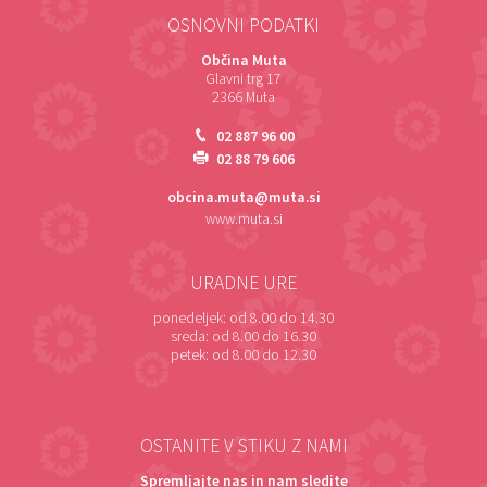
OSNOVNI PODATKI
Občina Muta
Glavni trg 17
2366 Muta
02 887 96 00
02 88 79 606
obcina.muta@muta.si
www.muta.si
URADNE URE
ponedeljek:
od 8.00 do 14.30
sreda:
od 8.00 do 16.30
petek:
od 8.00 do 12.30
OSTANITE V STIKU Z NAMI
Spremljajte nas in nam sledite