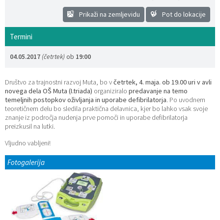
Katalog informacij javnega značaja
Lokalne volitve
Prikaži na zemljevidu
Pot do lokacije
Termini
04.05.2017
(četrtek)
ob
19:00
Društvo za trajnostni razvoj Muta, bo v
četrtek, 4. maja. ob 19.00 uri v avli
novega dela OŠ Muta (I.triada)
organiziralo
predavanje na temo
temeljnih postopkov oživljanja in uporabe defibrilatorja
. Po uvodnem
teoretičnem delu bo sledila praktična delavnica, kjer bo lahko vsak svoje
znanje iz področja nudenja prve pomoči in uporabe defibrilatorja
preizkusil na lutki.
Vljudno vabljeni!
Fotogalerija