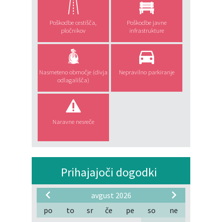
Poškodbe cestišča,
Poškodbe javne
pločnikov
infrastrukture
Nasmeteno območje (divja
Nepravilno parkiranje
odlagališča)
Naravne nesreče
Prihajajoči dogodki
avgust 2026
po
to
sr
če
pe
so
ne