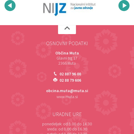
OSNOVNI PODATKI
Občina Muta
Glavni trg 17
2366 Muta
02 887 96 00
02 88 79 606
obcina.muta@muta.si
www.muta.si
URADNE URE
ponedeljek:
od 8.00 do 14.30
sreda:
od 8.00 do 16.30