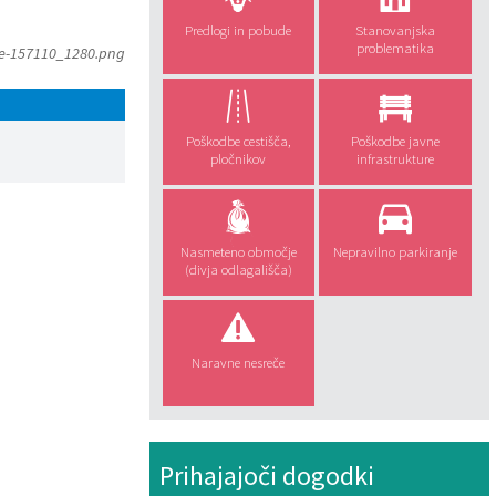
Predlogi in pobude
Stanovanjska
problematika
e-157110_1280.png
Poškodbe cestišča,
Poškodbe javne
pločnikov
infrastrukture
Nasmeteno območje
Nepravilno parkiranje
(divja odlagališča)
Naravne nesreče
Prihajajoči dogodki