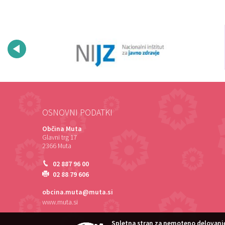
OSNOVNI PODATKI
Občina Muta
Glavni trg 17
2366 Muta
02 887 96 00
02 88 79 606
obcina.muta@muta.si
www.muta.si
Spletna stran za nemoteno delovanje