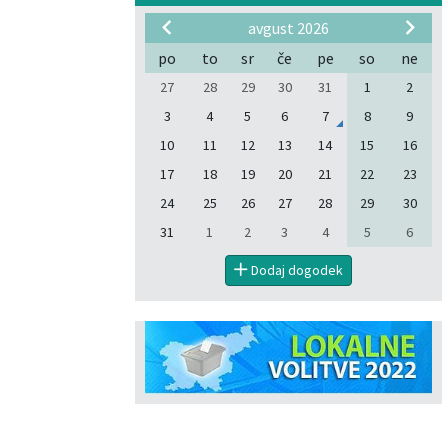
avgust 2026
po
to
sr
če
pe
so
ne
27
28
29
30
31
1
2
3
4
5
6
7
8
9
10
11
12
13
14
15
16
17
18
19
20
21
22
23
24
25
26
27
28
29
30
31
1
2
3
4
5
6
Dodaj dogodek