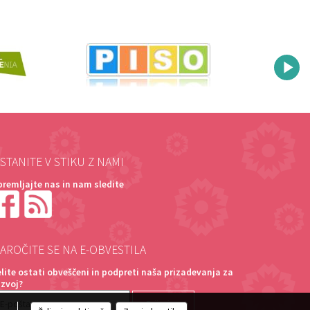
STANITE V STIKU Z NAMI
premljajte nas in nam sledite
AROČITE SE NA E-OBVESTILA
elite ostati obveščeni in podpreti naša prizadevanja za
azvoj?