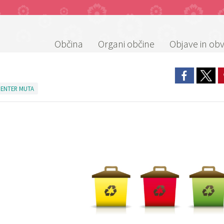
Občina
Organi občine
Objave in obv
 CENTER MUTA