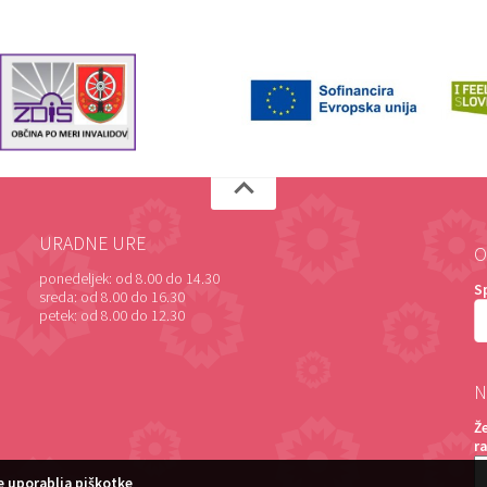
URADNE URE
O
ponedeljek:
od 8.00 do 14.30
S
sreda:
od 8.00 do 16.30
petek:
od 8.00 do 12.30
N
Ž
r
 uporablja piškotke