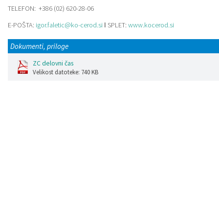
TELEFON: +386 (02) 620-28-06
Katalog informacij javnega značaja
Lokalne volitve
E-POŠTA:
igor.faletic@ko-cerod.si
ǀ SPLET:
www.kocerod.si
Dokumenti, priloge
ZC delovni čas
Velikost datoteke: 740 KB