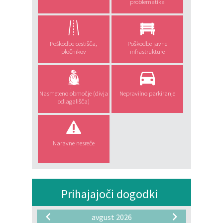
problematika
Poškodbe cestišča,
Poškodbe javne
pločnikov
infrastrukture
Nasmeteno območje (divja
Nepravilno parkiranje
odlagališča)
Naravne nesreče
Prihajajoči dogodki
avgust 2026