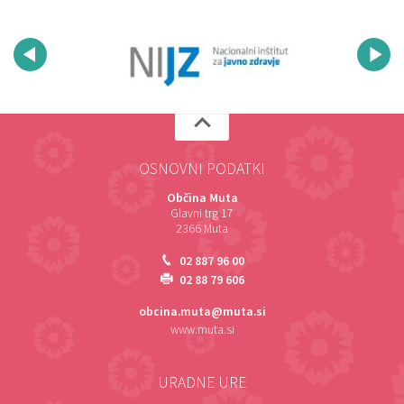
OSNOVNI PODATKI
Občina Muta
Glavni trg 17
2366 Muta
02 887 96 00
02 88 79 606
obcina.muta@muta.si
www.muta.si
URADNE URE