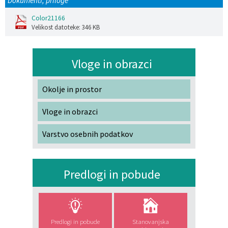
Dokumenti, priloge
Katalog informacij javnega značaja
Lokalne volitve
Color21166
Velikost datoteke: 346 KB
Vloge in obrazci
Okolje in prostor
Vloge in obrazci
Varstvo osebnih podatkov
Predlogi in pobude
Predlogi in pobude
Stanovanjska