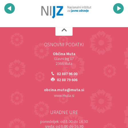
OSNOVNI PODATKI
Občina Muta
Glavni trg 17
2366 Muta
02 887 96 00
02 88 79 606
obcina.muta@muta.si
www.muta.si
URADNE URE
ponedeljek:
od 8.00 do 14.30
sreda:
od 8.00 do 16.30