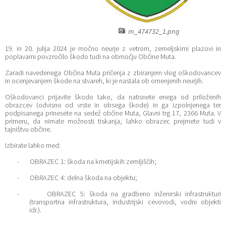
Katalog informacij javnega značaja
Lokalne volitve
m_474732_1.png
19. in 20. julija 2024 je močno neurje z vetrom, zemeljskimi plazovi in
poplavami povzročilo škodo tudi na območju Občine Muta.
Zaradi navedenega Občina Muta pričenja z zbiranjem vlog oškodovancev
in ocenjevanjem škode na stvareh, ki je nastala ob omenjenih neurjih.
Oškodovanci prijavite škodo tako, da natisnete enega od priloženih
obrazcev (odvisno od vrste in obsega škode) in ga izpolnjenega ter
podpisanega prinesete na sedež občine Muta, Glavni trg 17, 2366 Muta. V
primeru, da nimate možnosti tiskanja, lahko obrazec prejmete tudi v
tajništvu občine.
Izbirate lahko med:
- OBRAZEC 1: škoda na kmetijskih zemljiščih;
- OBRAZEC 4: delna škoda na objektu;
- OBRAZEC 5: škoda na gradbeno inženirski infrastrukturi
(transportna infrastruktura, industrijski cevovodi, vodni objekti
idr.).