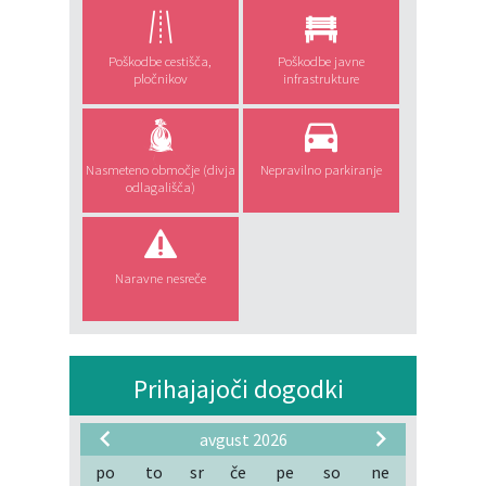
Poškodbe cestišča,
Poškodbe javne
pločnikov
infrastrukture
Nasmeteno območje (divja
Nepravilno parkiranje
odlagališča)
Naravne nesreče
Prihajajoči dogodki
avgust 2026
po
to
sr
če
pe
so
ne