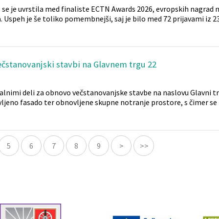
 se je uvrstila med finaliste ECTN Awards 2026, evropskih nagrad 
Uspeh je še toliko pomembnejši, saj je bilo med 72 prijavami iz 23.
ečstanovanjski stavbi na Glavnem trgu 22
ljalnimi deli za obnovo večstanovanjske stavbe na naslovu Glavni tr
ljeno fasado ter obnovljene skupne notranje prostore, s čimer se 
5
6
7
8
9
>
>>