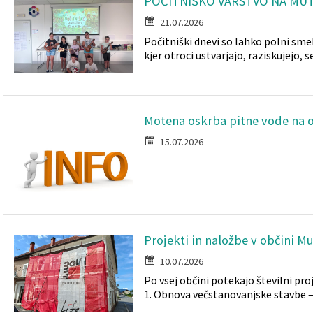
POČITNIŠKO VARSTVO NA MUT
21.07.2026
Počitniški dnevi so lahko polni smeh
kjer otroci ustvarjajo, raziskujejo, s
Motena oskrba pitne vode na 
15.07.2026
Projekti in naložbe v občini Mu
10.07.2026
Po vsej občini potekajo številni pr
1. Obnova večstanovanjske stavbe – G