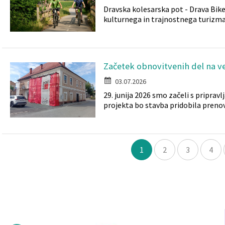
Dravska kolesarska pot - Drava Bike
kulturnega in trajnostnega turizma. 
Začetek obnovitvenih del na v
03.07.2026
29. junija 2026 smo začeli s priprav
projekta bo stavba pridobila prenov
1
2
3
4