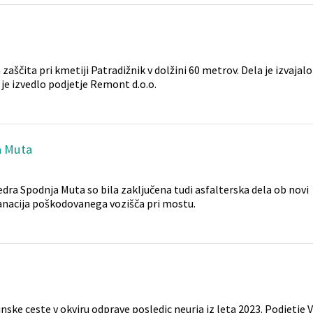
 zaščita pri kmetiji Patradižnik v dolžini 60 metrov. Dela je izvajal
a je izvedlo podjetje Remont d.o.o.
a Muta
edra Spodnja Muta so bila zaključena tudi asfalterska dela ob novi
anacija poškodovanega vozišča pri mostu.
tinske ceste v okviru odprave posledic neurja iz leta 2023. Podjetje V