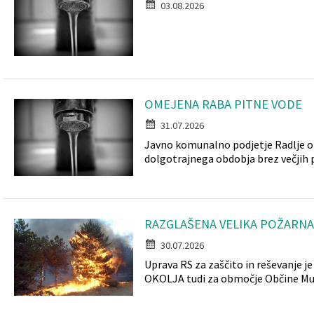
03.08.2026
Katalog informacij javnega značaja
Lokalne volitve
OMEJENA RABA PITNE VODE
31.07.2026
Javno komunalno podjetje Radlje ob
dolgotrajnega obdobja brez večjih p
RAZGLAŠENA VELIKA POŽARN
30.07.2026
Uprava RS za zaščito in reševanj
OKOLJA tudi za območje Občine Muta