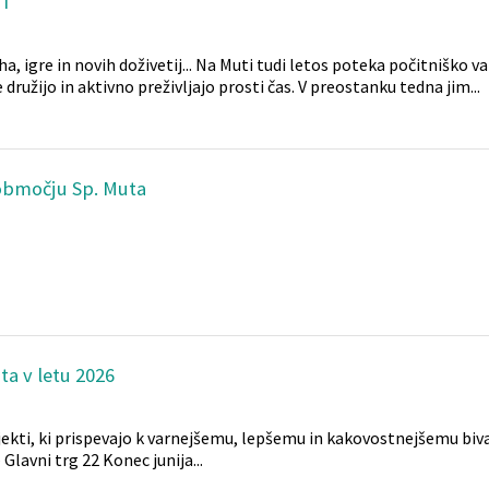
I
a, igre in novih doživetij... Na Muti tudi letos poteka počitniško v
e družijo in aktivno preživljajo prosti čas. V preostanku tedna jim...
območju Sp. Muta
ta v letu 2026
ojekti, ki prispevajo k varnejšemu, lepšemu in kakovostnejšemu biv
lavni trg 22 Konec junija...