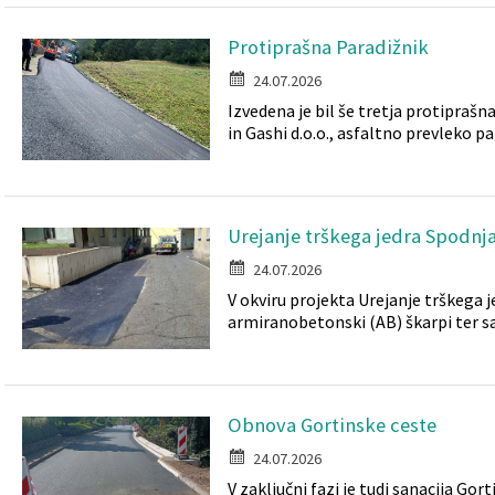
Protiprašna Paradižnik
24.07.2026
Izvedena je bil še tretja protiprašna
in Gashi d.o.o., asfaltno prevleko p
Urejanje trškega jedra Spodnj
24.07.2026
V okviru projekta Urejanje trškega j
armiranobetonski (AB) škarpi ter s
Obnova Gortinske ceste
24.07.2026
V zaključni fazi je tudi sanacija Gor