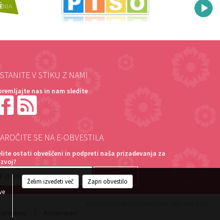
STANITE V STIKU Z NAMI
premljajte nas in nam sledite
AROČITE SE NA E-OBVESTILA
elite ostati obveščeni in podpreti naša prizadevanja za
azvoj?
Želim izvedeti več
Zapri obvestilo
ve
Zasnova, izvedba in vzdrževanje: Sigmateh d.o.o.
a piškotkov
|
Kazalo strani