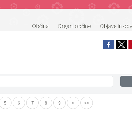
Občina
Organi občine
Objave in obv
5
6
7
8
9
>
>>