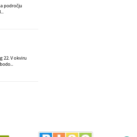
na področju
..
g 22. V okviru
bodo...