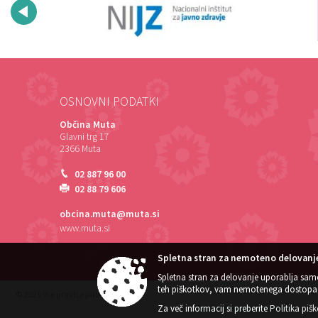
OSNOVNI PODATKI
Občina Muta
Glavni trg 17
2366 Muta
02 887 96 00
02 88 79 606
obcina.muta@muta.si
www.muta.si
Spletna stran za nemoteno delovanje
Spletna stran za delovanje uporablja sam
teh piškotkov, vam nemotenega dostopa 
© 2026 Vse pravice pridržane
Splošni pogoji spletne strani
|
Za več informacij si preberite
Politika piš