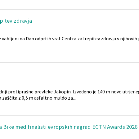
pitev zdravja
ure vabljeni na Dan odprtih vrat Centra za lrepitev zdravja v njihovih
dnji protiprašne prevleke Jakopin. Izvedeno je 140 m novo utrjeneg
zaščita z 0,5 m asfaltno muldo za...
a Bike med finalisti evropskih nagrad ECTN Awards 2026