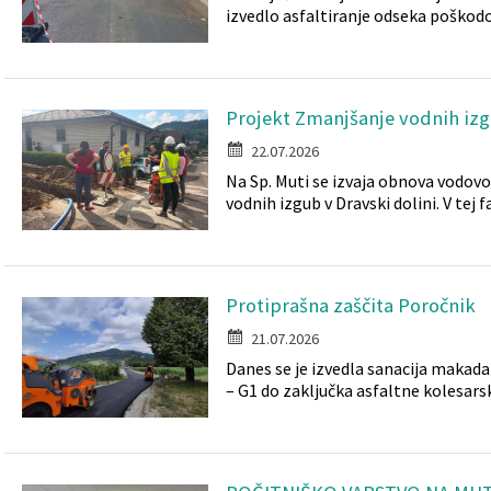
izvedlo asfaltiranje odseka poškodo
Projekt Zmanjšanje vodnih izg
22.07.2026
Na Sp. Muti se izvaja obnova vodov
vodnih izgub v Dravski dolini. V tej fa
Protiprašna zaščita Poročnik
21.07.2026
Danes se je izvedla sanacija makadam
– G1 do zaključka asfaltne kolesarske 