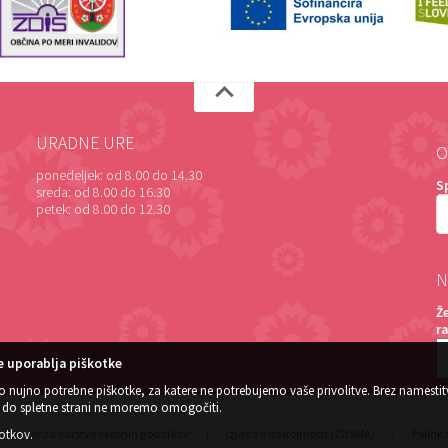
URADNE URE
O
ponedeljek:
od 8.00 do 14.30
S
sreda:
od 8.00 do 16.30
petek:
od 8.00 do 12.30
N
Ž
r
 uporablja piškotke
o nujno potrebne piškotke, za katere ne potrebujemo vaše privolitve. Brez namestit
do spletne strani ne moremo omogočiti.
Center za varstvo osebnih podatkov
|
Izjava o dostopnosti (ZDSMA)
|
Politik
kotkov
.