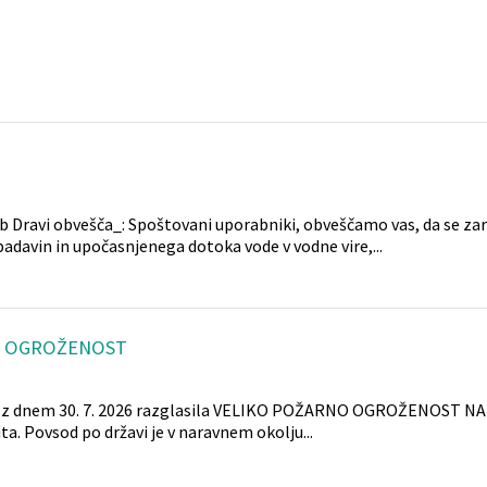
 Dravi obvešča_: Spoštovani uporabniki, obveščamo vas, da se zar
adavin in upočasnjenega dotoka vode v vodne vire,...
A OGROŽENOST
e je z dnem 30. 7. 2026 razglasila VELIKO POŽARNO OGROŽENOST 
. Povsod po državi je v naravnem okolju...