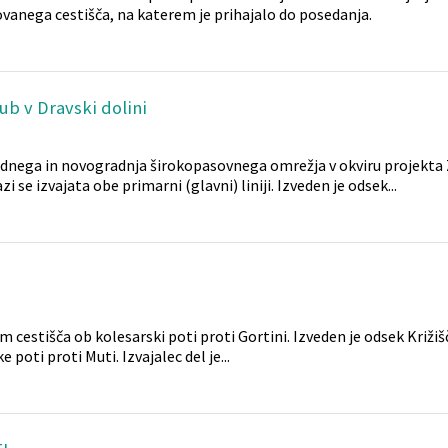
vanega cestišča, na katerem je prihajalo do posedanja.
ub v Dravski dolini
odnega in novogradnja širokopasovnega omrežja v okviru projekta
zi se izvajata obe primarni (glavni) liniji. Izveden je odsek...
 cestišča ob kolesarski poti proti Gortini. Izveden je odsek Križišč
poti proti Muti. Izvajalec del je...