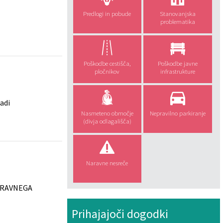
Predlogi in pobude
Stanovanjska
problematika
Poškodbe cestišča,
Poškodbe javne
pločnikov
infrastrukture
adi
Nasmeteno območje
Nepravilno parkiranje
(divja odlagališča)
Naravne nesreče
NARAVNEGA
Prihajajoči dogodki