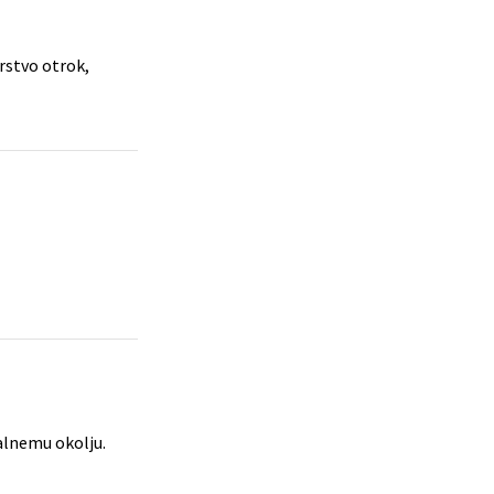
arstvo otrok,
alnemu okolju.