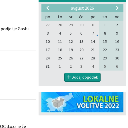
avgust 2026
po
to
sr
če
pe
so
ne
27
28
29
30
31
1
2
o podjetje Gashi
3
4
5
6
7
8
9
10
11
12
13
14
15
16
17
18
19
20
21
22
23
24
25
26
27
28
29
30
31
1
2
3
4
5
6
Dodaj dogodek
OC d.o.o. je že