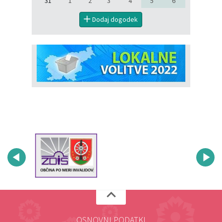
31
1
2
3
4
5
6
Dodaj dogodek
OSNOVNI PODATKI