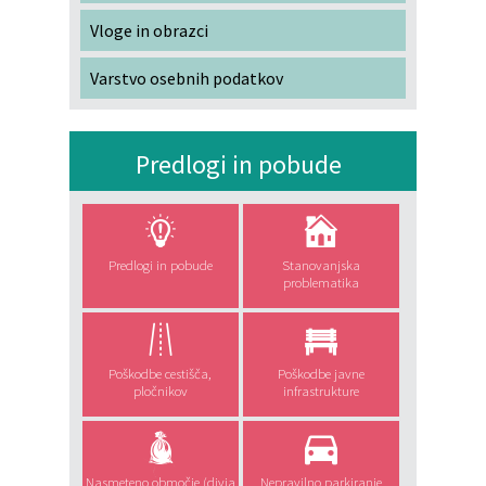
Vloge in obrazci
Varstvo osebnih podatkov
Predlogi in pobude
Predlogi in pobude
Stanovanjska
problematika
Poškodbe cestišča,
Poškodbe javne
pločnikov
infrastrukture
Nasmeteno območje (divja
Nepravilno parkiranje