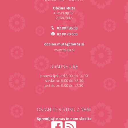
Občina Muta
Glavni trg 17
2366 Muta
02 887 96 00
02 88 79 606
obcina.muta@muta.si
www.muta.si
URADNE URE
ponedeljek:
od 8.00 do 14.30
sreda:
od 8.00 do 16.30
petek:
od 8.00 do 12.30
OSTANITE V STIKU Z NAMI
Spremljajte nas in nam sledite