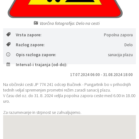
Katalog informacij javnega značaja
Lokalne volitve
Vzorčna fotografija: Delo na cesti
Vrsta zapore:
Popolna zapora
Razlog zapore:
Delo
Opis razloga zapore:
sanacija plazu
Interval-i trajanja (od-do):
17.07.2024 06:00 - 31.08.2024 18:00
Na občinski cesti JP 774 241 odcep Bučinek - Pungartnik bo v prihodnjih
tednih veljal spremenjen prometni režim zaradi sanacij plazu.
V času del oz. do 31. 8. 2024 veljla popolna zapora ceste med 6.00 in 18.00
uro.
Za razumevanje in strpnost se zahvaljujemo.