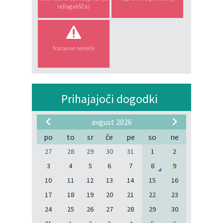
odlagališča)
Naravne nesreče
Prihajajoči dogodki
avgust 2026
po
to
sr
če
pe
so
ne
27
28
29
30
31
1
2
3
4
5
6
7
8
9
10
11
12
13
14
15
16
17
18
19
20
21
22
23
24
25
26
27
28
29
30