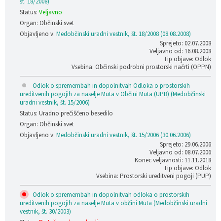
št. 18/2008)
Status:
Veljavno
Organ: Občinski svet
Objavljeno v:
Medobčinski uradni vestnik, št. 18/2008 (08.08.2008)
Sprejeto: 02.07.2008
Veljavno od: 16.08.2008
Tip objave: Odlok
Vsebina: Občinski podrobni prostorski načrti (OPPN)
Odlok o spremembah in dopolnitvah Odloka o prostorskih
ureditvenih pogojih za naselje Muta v Občini Muta (UPB) (Medobčinski
uradni vestnik, št. 15/2006)
Status: Uradno prečiščeno besedilo
Organ: Občinski svet
Objavljeno v:
Medobčinski uradni vestnik, št. 15/2006 (30.06.2006)
Sprejeto: 29.06.2006
Veljavno od: 08.07.2006
Konec veljavnosti: 11.11.2018
Tip objave: Odlok
Vsebina: Prostorski ureditveni pogoji (PUP)
Odlok o spremembah in dopolnitvah odloka o prostorskih
ureditvenih pogojih za naselje Muta v občini Muta (Medobčinski uradni
vestnik, št. 30/2003)