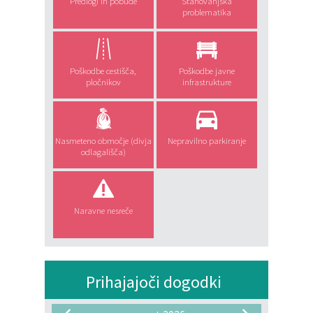
Predlogi in pobude
Stanovanjska
problematika
Poškodbe cestišča,
Poškodbe javne
pločnikov
infrastrukture
Nasmeteno območje (divja
Nepravilno parkiranje
odlagališča)
Naravne nesreče
Prihajajoči dogodki