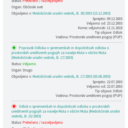
Status:
Pretečeno / razveljavljeno
Organ: Občinski svet
Objavljeno v:
Medobčinski uradni vestnik, št. 30/2003 (15.12.2003)
Sprejeto: 09.12.2003
Veljavno od: 23.12.2003
Konec veljavnosti: 11.11.2018
Tip objave: Odlok
Vsebina: Prostorski ureditveni pogoji (PUP)
Popravek Odloka o spremembah in dopolnitvah odloka o
prostorskih ureditvenih pogojih za naselje Muta v občini Muta
(Medobčinski uradni vestnik, št. 17/2003)
Status:
Veljavno
Organ: Drugo
Objavljeno v:
Medobčinski uradni vestnik, št. 17/2003 (05.08.2003)
Sprejeto: 22.07.2003
Veljavno od: 22.07.2003
Tip objave: Odlok
Vsebina: Prostorski ureditveni pogoji (PUP)
Odlok o spremembah in dopolnitvah odloka o prostorskih
ureditvenih pogojih za naselje Muta v občini Muta (Medobčinski uradni
vestnik, št. 15/2003)
Status:
Pretečeno / razveljavljeno