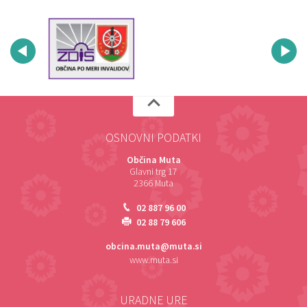
OSNOVNI PODATKI
Občina Muta
Glavni trg 17
2366 Muta
02 887 96 00
02 88 79 606
obcina.muta@muta.si
www.muta.si
URADNE URE