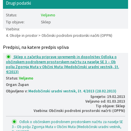
Drugi podatki
Katalog informacij javnega značaja
Lokalne volitve
Status:
Veljavno
Tip objave:
Sklep
Vsebina:
4. Okolje in prostor > Občinski podrobni prostorski načrti (OPPN)
Predpisi, na katere predpis vpliva
Sklep o začetku priprave sprememb in dopolnitev Odloka o
občinskem podrobnem prostorskem načrtu za naselje SE 3 – Ob
polju Zgornja Muta v Občini Muta (Medobčinski uradni vestnik, št.
4/2013)
Status:
Veljavno
Organ: Župan
Objavljeno v:
Medobčinski uradni vestnik, št. 4/2013 (28.02.2013)
Sprejeto: 19.02.2013
Veljavno od: 01.03.2013
Tip objave: Sklep
Vsebina: Občinski podrobni prostorski načrti (OPPN)
Odlok o občinskem podrobnem prostorskem načrtu za naselje SE
3 – Ob polju Zgornja Muta v Občini Muta (Medobčinski uradni vestnik,