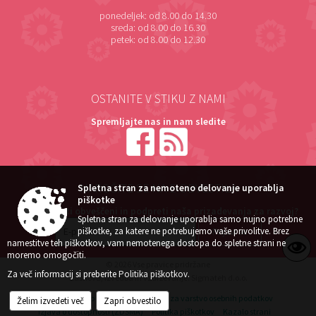
ponedeljek:
od 8.00 do 14.30
sreda:
od 8.00 do 16.30
petek:
od 8.00 do 12.30
OSTANITE V STIKU Z NAMI
Spremljajte nas in nam sledite
NAROČITE SE NA E-OBVESTILA
Spletna stran za nemoteno delovanje uporablja
piškotke
Želite ostati obveščeni in podpreti naša prizadevanja za razvoj?
Spletna stran za delovanje uporablja samo nujno potrebne
piškotke, za katere ne potrebujemo vaše privolitve. Brez
namestitve teh piškotkov, vam nemotenega dostopa do spletne strani ne
moremo omogočiti.
© 2026 Vse pravice pridržane
Za več informacij si preberite
Politika piškotkov
.
Zasnova, izvedba in vzdrževanje: Sigmateh d.o.o.
Splošni pogoji spletne strani
Center za varstvo osebnih podatkov
Želim izvedeti več
Zapri obvestilo
Izjava o dostopnosti (ZDSMA)
Politika piškotkov
Kazalo strani