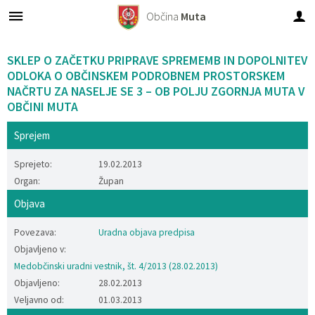
Občina
Muta
Za pričetek iskanja kliknite na puščico >
Objave in obvestila
Turistični ponudniki
OBČINSKI SVET
Organi občine
E-občina
Turizem
Lokalno
Občina
SKLEP O ZAČETKU PRIPRAVE SPREMEMB IN DOPOLNITEV
ODLOKA O OBČINSKEM PODROBNEM PROSTORSKEM
Predstavitev občine
Županja
Člani občinskega sveta
Novice in obvestila
Vloge in obrazci
Virtualna panorama
Prenočišča
Pomembni kontakti
NAČRTU ZA NASELJE SE 3 – OB POLJU ZGORNJA MUTA V
OBČINI MUTA
Imenik zaposlenih
Podžupan
Seje občinskega sveta
Dogodki
Predlogi in prijave
Znamenitosti
Gostinstvo in turistične kmetije
Društva
Sprejem
Občinski simboli
OBČINSKI SVET
Zapore cest
E-rezervacije
Turistično društvo Muta
Piknik prostor
Javni zavodi
Sprejeto:
19.02.2013
Organ:
Župan
Vizitka občine
Komisije in odbori
Razpisi, namere, natečaji...
Turistični ponudniki
Splavarjenje
Gospodarski subjekti
Objava
Občinski predpisi
Nadzorni odbor
Občinski časopis - Mučan
Mitnica
Povezava:
Uradna objava predpisa
Objavljeno v:
Predpisi v pripravi
Vaški odbori
Občinski predpisi
Muzej
Medobčinski uradni vestnik, št. 4/2013 (28.02.2013)
Objavljeno:
28.02.2013
Varstvo osebnih podatkov
VARNOSTNI SOSVET
Proračun občine
Rotunda Sv. Janeza Krstnika
Veljavno od:
01.03.2013