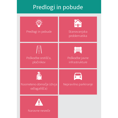
Predlogi in pobude
Predlogi in pobude
Stanovanjska
problematika
Poškodbe cestišča,
Poškodbe javne
pločnikov
infrastrukture
Nasmeteno območje (divja
Nepravilno parkiranje
odlagališča)
Naravne nesreče