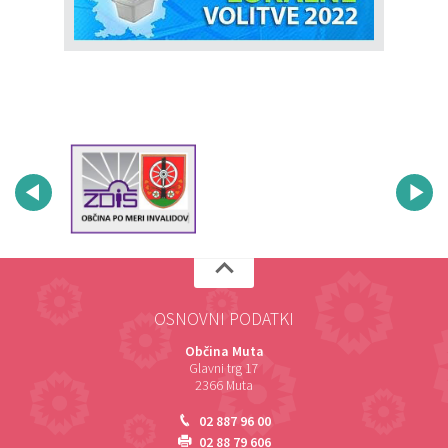
OSNOVNI PODATKI
Občina Muta
Glavni trg 17
2366 Muta
02 887 96 00
02 88 79 606