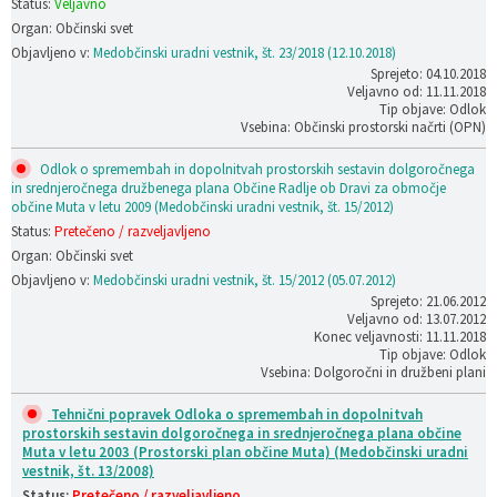
Status:
Veljavno
Organ: Občinski svet
Objavljeno v:
Medobčinski uradni vestnik, št. 23/2018 (12.10.2018)
Sprejeto: 04.10.2018
Veljavno od: 11.11.2018
Tip objave: Odlok
Vsebina: Občinski prostorski načrti (OPN)
Odlok o spremembah in dopolnitvah prostorskih sestavin dolgoročnega
in srednjeročnega družbenega plana Občine Radlje ob Dravi za območje
občine Muta v letu 2009 (Medobčinski uradni vestnik, št. 15/2012)
Status:
Pretečeno / razveljavljeno
Organ: Občinski svet
Objavljeno v:
Medobčinski uradni vestnik, št. 15/2012 (05.07.2012)
Sprejeto: 21.06.2012
Veljavno od: 13.07.2012
Konec veljavnosti: 11.11.2018
Tip objave: Odlok
Vsebina: Dolgoročni in družbeni plani
Tehnični popravek Odloka o spremembah in dopolnitvah
prostorskih sestavin dolgoročnega in srednjeročnega plana občine
Muta v letu 2003 (Prostorski plan občine Muta) (Medobčinski uradni
vestnik, št. 13/2008)
Status:
Pretečeno / razveljavljeno