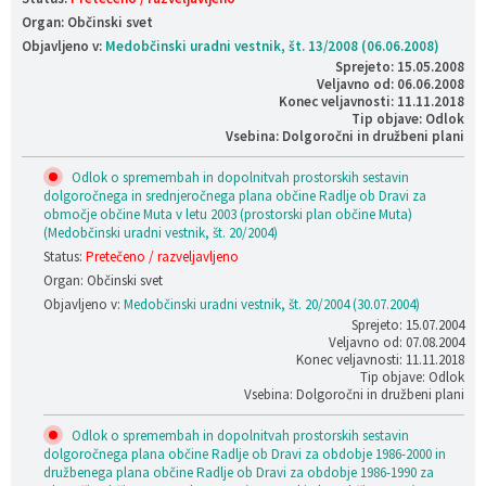
Organ: Občinski svet
Objavljeno v:
Medobčinski uradni vestnik, št. 13/2008 (06.06.2008)
Sprejeto: 15.05.2008
Veljavno od: 06.06.2008
Konec veljavnosti: 11.11.2018
Tip objave: Odlok
Vsebina: Dolgoročni in družbeni plani
Odlok o spremembah in dopolnitvah prostorskih sestavin
dolgoročnega in srednjeročnega plana občine Radlje ob Dravi za
območje občine Muta v letu 2003 (prostorski plan občine Muta)
(Medobčinski uradni vestnik, št. 20/2004)
Status:
Pretečeno / razveljavljeno
Organ: Občinski svet
Objavljeno v:
Medobčinski uradni vestnik, št. 20/2004 (30.07.2004)
Sprejeto: 15.07.2004
Veljavno od: 07.08.2004
Konec veljavnosti: 11.11.2018
Tip objave: Odlok
Vsebina: Dolgoročni in družbeni plani
Odlok o spremembah in dopolnitvah prostorskih sestavin
dolgoročnega plana občine Radlje ob Dravi za obdobje 1986-2000 in
družbenega plana občine Radlje ob Dravi za obdobje 1986-1990 za