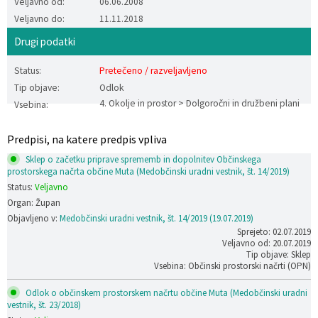
Veljavno od:
06.06.2008
Veljavno do:
11.11.2018
Katalog informacij javnega značaja
Lokalne volitve
Drugi podatki
Status:
Pretečeno / razveljavljeno
Tip objave:
Odlok
4. Okolje in prostor > Dolgoročni in družbeni plani
Vsebina:
Predpisi, na katere predpis vpliva
Sklep o začetku priprave sprememb in dopolnitev Občinskega
prostorskega načrta občine Muta (Medobčinski uradni vestnik, št. 14/2019)
Status:
Veljavno
Organ: Župan
Objavljeno v:
Medobčinski uradni vestnik, št. 14/2019 (19.07.2019)
Sprejeto: 02.07.2019
Veljavno od: 20.07.2019
Tip objave: Sklep
Vsebina: Občinski prostorski načrti (OPN)
Odlok o občinskem prostorskem načrtu občine Muta (Medobčinski uradni
vestnik, št. 23/2018)