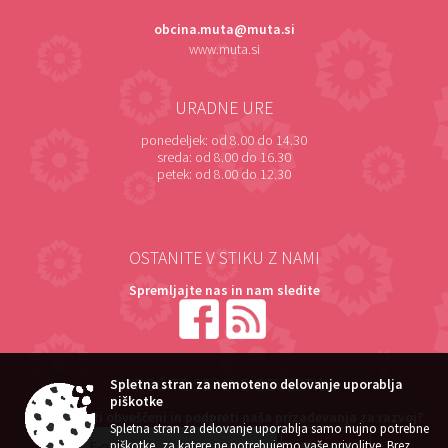
obcina.muta@muta.si
www.muta.si
URADNE URE
ponedeljek:
od 8.00 do 14.30
sreda:
od 8.00 do 16.30
petek:
od 8.00 do 12.30
OSTANITE V STIKU Z NAMI
Spremljajte nas in nam sledite
NAROČITE SE NA E-OBVESTILA
Spletna stran za nemoteno delovanje uporablja
piškotke
Želite ostati obveščeni in podpreti naša prizadevanja za razvoj?
Spletna stran za delovanje uporablja samo nujno potrebne
piškotke, za katere ne potrebujemo vaše privolitve. Brez