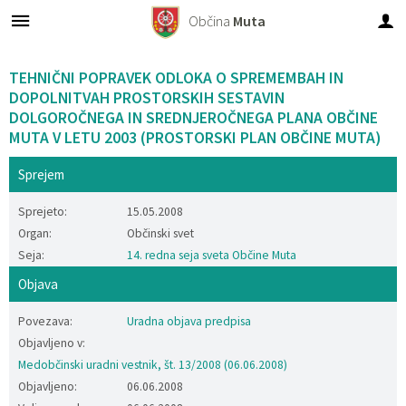
Občina
Muta
Za pričetek iskanja kliknite na puščico >
Objave in obvestila
Turistični ponudniki
OBČINSKI SVET
Organi občine
E-občina
Turizem
Lokalno
Občina
TEHNIČNI POPRAVEK ODLOKA O SPREMEMBAH IN
DOPOLNITVAH PROSTORSKIH SESTAVIN
Predstavitev občine
Županja
Člani občinskega sveta
Novice in obvestila
Vloge in obrazci
Virtualna panorama
Prenočišča
Pomembni kontakti
DOLGOROČNEGA IN SREDNJEROČNEGA PLANA OBČINE
MUTA V LETU 2003 (PROSTORSKI PLAN OBČINE MUTA)
Imenik zaposlenih
Podžupan
Seje občinskega sveta
Dogodki
Predlogi in prijave
Znamenitosti
Gostinstvo in turistične kmetije
Društva
Sprejem
Občinski simboli
OBČINSKI SVET
Zapore cest
E-rezervacije
Turistično društvo Muta
Piknik prostor
Javni zavodi
Sprejeto:
15.05.2008
Organ:
Občinski svet
Vizitka občine
Komisije in odbori
Razpisi, namere, natečaji...
Turistični ponudniki
Splavarjenje
Gospodarski subjekti
Seja:
14. redna seja sveta Občine Muta
Objava
Občinski predpisi
Nadzorni odbor
Občinski časopis - Mučan
Mitnica
Povezava:
Uradna objava predpisa
Predpisi v pripravi
Vaški odbori
Občinski predpisi
Muzej
Objavljeno v:
Medobčinski uradni vestnik, št. 13/2008 (06.06.2008)
Varstvo osebnih podatkov
VARNOSTNI SOSVET
Proračun občine
Rotunda Sv. Janeza Krstnika
Objavljeno:
06.06.2008