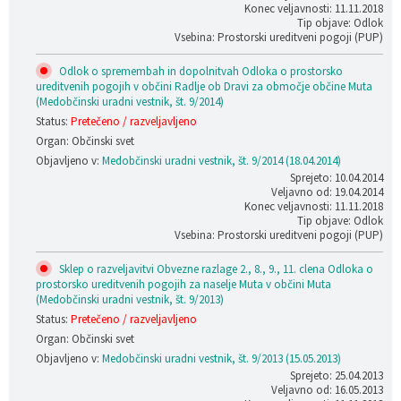
Konec veljavnosti: 11.11.2018
Tip objave: Odlok
Vsebina: Prostorski ureditveni pogoji (PUP)
Odlok o spremembah in dopolnitvah Odloka o prostorsko
ureditvenih pogojih v občini Radlje ob Dravi za območje občine Muta
(Medobčinski uradni vestnik, št. 9/2014)
Status:
Pretečeno / razveljavljeno
Organ: Občinski svet
Objavljeno v:
Medobčinski uradni vestnik, št. 9/2014 (18.04.2014)
Sprejeto: 10.04.2014
Veljavno od: 19.04.2014
Konec veljavnosti: 11.11.2018
Tip objave: Odlok
Vsebina: Prostorski ureditveni pogoji (PUP)
Sklep o razveljavitvi Obvezne razlage 2., 8., 9., 11. clena Odloka o
prostorsko ureditvenih pogojih za naselje Muta v občini Muta
(Medobčinski uradni vestnik, št. 9/2013)
Status:
Pretečeno / razveljavljeno
Organ: Občinski svet
Objavljeno v:
Medobčinski uradni vestnik, št. 9/2013 (15.05.2013)
Sprejeto: 25.04.2013
Veljavno od: 16.05.2013