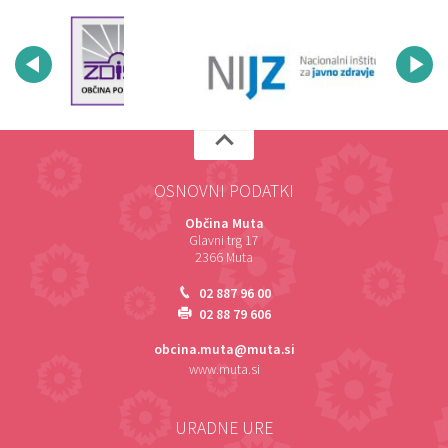
OSNOVNI PODATKI
Občina Muta
Glavni trg 17
2366 Muta
02 887 96 00
02 88 79 606
obcina.muta@muta.si
www.muta.si
URADNE URE