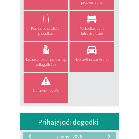
problematika
Poškodbe cestišča,
Poškodbe javne
pločnikov
infrastrukture
Nasmeteno območje (divja
Nepravilno parkiranje
odlagališča)
Naravne nesreče
Prihajajoči dogodki
avgust 2026