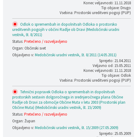
Konec veljavnosti: 11.11.2018
Tip objave: Drugo
Vsebina: Prostorski ureditveni pogoji (PUP)
Odlok o spremembah in dopolnitvah Odloka o prostorsko
ureditvenih pogojih v občini Radlje ob Dravi (Medobčinski uradni
vestnik, št. 8/2011)
Status:
Pretečeno / razveljavljeno
Organ: Občinski svet
Objavljeno v:
Medobčinski uradni vestnik, št. 8/2011 (14.05.2011)
Sprejeto: 21.04.2011
Veljavno od: 15.05.2011
Konec veljavnosti: 11.11.2018
Tip objave: Odlok
Vsebina: Prostorski ureditveni pogoji (PUP)
Tehnični popravek Odloka o spremembah in dopolnitvah
prostorskih sestavin dolgoročnega in srednjeročnega plana Občine
Radlje ob Dravi za območje Občine Muta v letu 2003 (Prostorski plan
Občine Muta) (Medobčinski uradni vestnik, št. 15/2009)
Status:
Pretečeno / razveljavljeno
Organ: Župan
Objavljeno v:
Medobčinski uradni vestnik, št. 15/2009 (27.05.2009)
Sprejeto: 25.05.2009