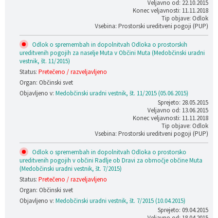
Veljavno od: 22.10.2015
Konec veljavnosti: 11.11.2018
Tip objave: Odlok
Vsebina: Prostorski ureditveni pogoji (PUP)
Odlok o spremembah in dopolnitvah Odloka o prostorskih
ureditvenih pogojih za naselje Muta v Občini Muta (Medobčinski uradni
vestnik, št. 11/2015)
Status:
Pretečeno / razveljavljeno
Organ: Občinski svet
Objavljeno v:
Medobčinski uradni vestnik, št. 11/2015 (05.06.2015)
Sprejeto: 28.05.2015
Veljavno od: 13.06.2015
Konec veljavnosti: 11.11.2018
Tip objave: Odlok
Vsebina: Prostorski ureditveni pogoji (PUP)
Odlok o spremembah in dopolnitvah Odloka o prostorsko
ureditvenih pogojih v občini Radlje ob Dravi za območje občine Muta
(Medobčinski uradni vestnik, št. 7/2015)
Status:
Pretečeno / razveljavljeno
Organ: Občinski svet
Objavljeno v:
Medobčinski uradni vestnik, št. 7/2015 (10.04.2015)
Sprejeto: 09.04.2015
Veljavno od: 18.04.2015