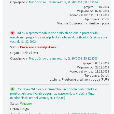
Objavljeno v:
Medobčinski uradni vestnik, št. 20/2004 (30.07.2004)
Sprejeto: 15.07.2004
Veljavno od: 07.08.2004
Konec veljavnosti: 11.11.2018
Tip objave: Odlok
Vsebina: Dolgoročni in družbeni plani
Odlok o spremembah in dopolnitvah odloka o prostorskih
ureditvenih pogojih za naselje Muta v občini Muta (Medobčinski uradni
vestnik, št. 30/2003)
Status:
Pretečeno / razveljavljeno
Organ: Občinski svet
Objavljeno v:
Medobčinski uradni vestnik, št. 30/2003 (15.12.2003)
Sprejeto: 09.12.2003
Veljavno od: 23.12.2003
Konec veljavnosti: 11.11.2018
Tip objave: Odlok
Vsebina: Prostorski ureditveni pogoji (PUP)
Popravek Odloka o spremembah in dopolnitvah odloka o
prostorskih ureditvenih pogojih za naselje Muta v občini Muta
(Medobčinski uradni vestnik, št. 17/2003)
Status:
Veljavno
Organ: Drugo