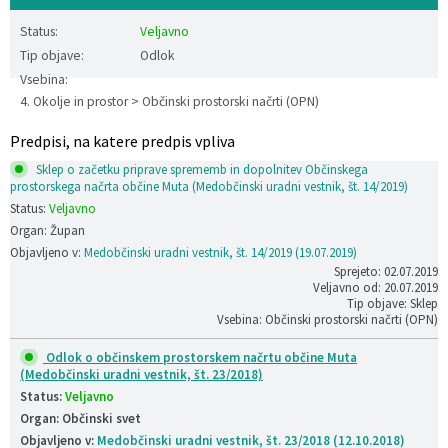
Katalog informacij javnega značaja
Lokalne volitve
Status:
Veljavno
Tip objave:
Odlok
Vsebina:
4. Okolje in prostor > Občinski prostorski načrti (OPN)
Predpisi, na katere predpis vpliva
Sklep o začetku priprave sprememb in dopolnitev Občinskega
prostorskega načrta občine Muta (Medobčinski uradni vestnik, št. 14/2019)
Status:
Veljavno
Organ: Župan
Objavljeno v:
Medobčinski uradni vestnik, št. 14/2019 (19.07.2019)
Sprejeto: 02.07.2019
Veljavno od: 20.07.2019
Tip objave: Sklep
Vsebina: Občinski prostorski načrti (OPN)
Odlok o občinskem prostorskem načrtu občine Muta
(Medobčinski uradni vestnik, št. 23/2018)
Status:
Veljavno
Organ: Občinski svet
Objavljeno v:
Medobčinski uradni vestnik, št. 23/2018 (12.10.2018)