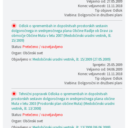
Veljavno od: 27.05.2009
Konec veljavnosti: 11.11.2018
Tip objave: Odlok
Vsebina: Dolgoročni in družbeni plani
Odlok o spremembah in dopolnitvah prostorskih sestavin
dolgoročnega in srednjeročnega plana Občine Radlje ob Dravi za
območje Občine Muta v letu 2007 (Medobčinski uradni vestnik, št.
15/2009)
Status:
Pretečeno / razveljavljeno
Organ: Občinski svet
Objavljeno v:
Medobčinski uradni vestnik, št. 15/2009 (27.05.2009)
Sprejeto: 25.05.2009
Veljavno od: 04.06.2009
Konec veljavnosti: 11.11.2018
Tip objave: Odlok
Vsebina: Dolgoročni in družbeni plani
Tehnični popravek Odloka o spremembah in dopolnitvah
prostorskih sestavin dolgoročnega in srednjeročnega plana občine
Muta v letu 2003 (Prostorski plan občine Muta) (Medobčinski uradni
vestnik, št. 13/2008)
Status:
Pretečeno / razveljavljeno
Organ: Občinski svet
Objavljeno v:
Medobčinski uradni vestnik, št. 13/2008 (06.06.2008)