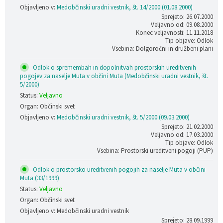
Objavljeno v:
Medobčinski uradni vestnik, št. 14/2000 (01.08.2000)
Sprejeto: 26.07.2000
Veljavno od: 09.08.2000
Konec veljavnosti: 11.11.2018
Tip objave: Odlok
Vsebina: Dolgoročni in družbeni plani
Odlok o spremembah in dopolnitvah prostorskih ureditvenih
pogojev za naselje Muta v občini Muta (Medobčinski uradni vestnik, št.
5/2000)
Status:
Veljavno
Organ: Občinski svet
Objavljeno v:
Medobčinski uradni vestnik, št. 5/2000 (09.03.2000)
Sprejeto: 21.02.2000
Veljavno od: 17.03.2000
Tip objave: Odlok
Vsebina: Prostorski ureditveni pogoji (PUP)
Odlok o prostorsko ureditvenih pogojih za naselje Muta v občini
Muta (33/1999)
Status:
Veljavno
Organ: Občinski svet
Objavljeno v: Medobčinski uradni vestnik
Sprejeto: 28.09.1999