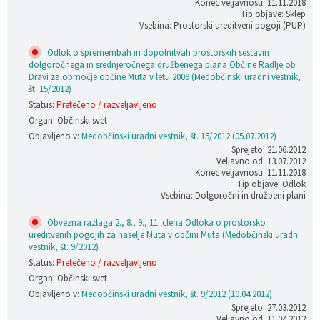
Konec veljavnosti: 11.11.2018
Tip objave: Sklep
Vsebina: Prostorski ureditveni pogoji (PUP)
Odlok o spremembah in dopolnitvah prostorskih sestavin
dolgoročnega in srednjeročnega družbenega plana Občine Radlje ob
Dravi za območje občine Muta v letu 2009 (Medobčinski uradni vestnik,
št. 15/2012)
Status:
Pretečeno / razveljavljeno
Organ: Občinski svet
Objavljeno v:
Medobčinski uradni vestnik, št. 15/2012 (05.07.2012)
Sprejeto: 21.06.2012
Veljavno od: 13.07.2012
Konec veljavnosti: 11.11.2018
Tip objave: Odlok
Vsebina: Dolgoročni in družbeni plani
Obvezna razlaga 2., 8., 9., 11. clena Odloka o prostorsko
ureditvenih pogojih za naselje Muta v občini Muta (Medobčinski uradni
vestnik, št. 9/2012)
Status:
Pretečeno / razveljavljeno
Organ: Občinski svet
Objavljeno v:
Medobčinski uradni vestnik, št. 9/2012 (10.04.2012)
Sprejeto: 27.03.2012
Veljavno od: 11.04.2012