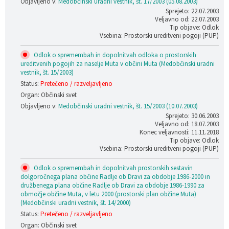
Objavljeno v:
Medobčinski uradni vestnik, št. 17/2003 (05.08.2003)
Sprejeto: 22.07.2003
Veljavno od: 22.07.2003
Tip objave: Odlok
Vsebina: Prostorski ureditveni pogoji (PUP)
Odlok o spremembah in dopolnitvah odloka o prostorskih
ureditvenih pogojih za naselje Muta v občini Muta (Medobčinski uradni
vestnik, št. 15/2003)
Status:
Pretečeno / razveljavljeno
Organ: Občinski svet
Objavljeno v:
Medobčinski uradni vestnik, št. 15/2003 (10.07.2003)
Sprejeto: 30.06.2003
Veljavno od: 18.07.2003
Konec veljavnosti: 11.11.2018
Tip objave: Odlok
Vsebina: Prostorski ureditveni pogoji (PUP)
Odlok o spremembah in dopolnitvah prostorskih sestavin
dolgoročnega plana občine Radlje ob Dravi za obdobje 1986-2000 in
družbenega plana občine Radlje ob Dravi za obdobje 1986-1990 za
območje občine Muta, v letu 2000 (prostorski plan občine Muta)
(Medobčinski uradni vestnik, št. 14/2000)
Status:
Pretečeno / razveljavljeno
Organ: Občinski svet