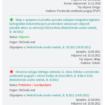
Konec veljavnosti: 11.11.2018
Tip objave: Drugo
Vsebina: Prostorski ureditveni pogoji (PUP)
Sklep o sprejemu in pricetku uporabe usklajene integralne digitalne
kartografske dokumentacije k prostorskim sestavinam veljavnih
planskih aktov za območje Občine Muta (Medobčinski uradni vestnik,
št. 20/2011)
Status:
Veljavno
Organ: Občinski svet
Objavljeno v:
Medobčinski uradni vestnik, št. 20/2011 (30.09.2011)
Sprejeto: 22.09.2011
Veljavno od: 15.10.2011
Tip objave: Sklep
Vsebina: Ostalo
Obvezna razlaga četrtega odstavka 11. clena Odloka o prostorsko
ureditvenih pogojih v občini Radlje ob Dravi (MUV, št. 8/88 in 9/91)
(Medobčinski uradni vestnik, št. 8/2011)
Status:
Pretečeno / razveljavljeno
Organ: Občinski svet
Objavljeno v:
Medobčinski uradni vestnik, št. 8/2011 (14.05.2011)
Sprejeto: 21.04.2011
Veljavno od: 15.05.2011