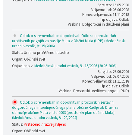
Sprejeto: 15.05.2008
Veljavno od: 06.06.2008
Konec veljavnosti: 11.11.2018
Tip objave: Odlok
Vsebina: Dolgoročni in družbeni plani
Odlok o spremembah in dopolnitvah Odloka o prostorskih
ureditvenih pogojih za naselje Muta v Občini Muta (UPB) (Medobčinski
uradni vestnik, št. 15/2006)
Status: Uradno prečiščeno besedilo
Organ: Občinski svet
Objavljeno v:
Medobčinski uradni vestnik, št. 15/2006 (30.06.2006)
Sprejeto: 29.06.2006
Veljavno od: 08.07.2006
Konec veljavnosti: 11.11.2018
Tip objave: Odlok
Vsebina: Prostorski ureditveni pogoji (PUP)
Odlok o spremembah in dopolnitvah prostorskih sestavin
dolgoročnega in srednjeročnega plana občine Radlje ob Dravi za
območje občine Muta v letu 2003 (prostorski plan občine Muta)
(Medobčinski uradni vestnik, št. 20/2004)
Status:
Pretečeno / razveljavljeno
Organ: Občinski svet