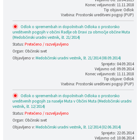
Konec veljavnosti: 11.11.2018
Tip objave: Odlok
Vsebina: Prostorski ureditveni pogoji (PUP)
Odlok o spremembah in dopolnitvah Odloka o prostorsko
ureditvenih pogojih v občini Radlje ob Dravi za območje občine Muta
(Medobčinski uradni vestnik, št. 21/2014)
Status:
Pretečeno / razveljavljeno
Organ: Občinski svet
Objavljeno v:
Medobčinski uradni vestnik, št. 21/2014 (08.09.2014)
Sprejeto: 04.09.2014
Veljavno od: 09.09.2014
Konec veljavnosti: 11.11.2018
Tip objave: Odlok
Vsebina: Prostorski ureditveni pogoji (PUP)
Odlok o spremembah in dopolnitvah Odloka o prostorsko
ureditvenih pogojih za naselje Muta v Občini Muta (Medobčinski uradni
vestnik, št. 12/2014)
Status:
Pretečeno / razveljavljeno
Organ: Občinski svet
Objavljeno v:
Medobčinski uradni vestnik, št. 12/2014 (02.06.2014)
Sprejeto: 22.05.2014
Veljavno od: 10.06.2014