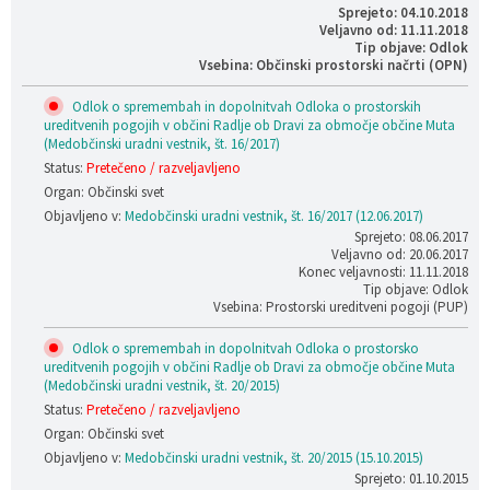
Sprejeto: 04.10.2018
Veljavno od: 11.11.2018
Tip objave: Odlok
Vsebina: Občinski prostorski načrti (OPN)
Odlok o spremembah in dopolnitvah Odloka o prostorskih
ureditvenih pogojih v občini Radlje ob Dravi za območje občine Muta
(Medobčinski uradni vestnik, št. 16/2017)
Status:
Pretečeno / razveljavljeno
Organ: Občinski svet
Objavljeno v:
Medobčinski uradni vestnik, št. 16/2017 (12.06.2017)
Sprejeto: 08.06.2017
Veljavno od: 20.06.2017
Konec veljavnosti: 11.11.2018
Tip objave: Odlok
Vsebina: Prostorski ureditveni pogoji (PUP)
Odlok o spremembah in dopolnitvah Odloka o prostorsko
ureditvenih pogojih v občini Radlje ob Dravi za območje občine Muta
(Medobčinski uradni vestnik, št. 20/2015)
Status:
Pretečeno / razveljavljeno
Organ: Občinski svet
Objavljeno v:
Medobčinski uradni vestnik, št. 20/2015 (15.10.2015)
Sprejeto: 01.10.2015